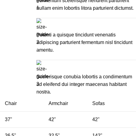
Fermentum scelerisque hendrerit parturient
nullam enim lobortis litora parturient dictumst.
Potenti a quisque tincidunt venenatis
adipiscing parturient fermentum nisl tincidunt
amentu
.
Scelerisque conubia lobortis a condimentum
ad eleifend dui integer maecenas habitant
nostra.
Chair
Armchair
Sofas
37"
42"
42"
26.5"
32.5"
142"