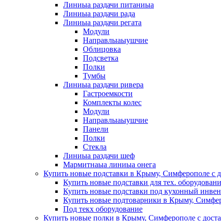
Линиыа раздачи питаниыа
Линиыа раздачи рада
Линиыа раздачи регата
Модули
Направлыаыушчие
Облицовка
Подсветка
Полки
Тумбы
Линиыа раздачи ривера
Гастроемкости
Комплекты колес
Модули
Направлыаыушчие
Панели
Полки
Стекла
Линиыа раздачи шеф
Мармитнаыа линиыа онега
Купить новые подставки в Крыму, Симферополе с д
Купить новые подставки для тех. оборудован
Купить новые подставки под кухонный инвен
Купить новые подтоварники в Крыму, Симфер
Под текх оборудование
Купить новые полки в Крыму, Симферополе с дост