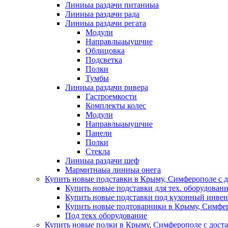
Линиыа раздачи питаниыа
Линиыа раздачи рада
Линиыа раздачи регата
Модули
Направлыаыушчие
Облицовка
Подсветка
Полки
Тумбы
Линиыа раздачи ривера
Гастроемкости
Комплекты колес
Модули
Направлыаыушчие
Панели
Полки
Стекла
Линиыа раздачи шеф
Мармитнаыа линиыа онега
Купить новые подставки в Крыму, Симферополе с д
Купить новые подставки для тех. оборудован
Купить новые подставки под кухонный инвен
Купить новые подтоварники в Крыму, Симфер
Под текх оборудование
Купить новые полки в Крыму, Симферополе с дост