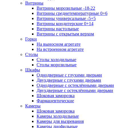
Витрины
Витрины морозильные -18-22
Витрины среднетемпературные 0+6
Витрины универсальные -5+5
Витрины кондитерские 0+14
Витрины настольные
Витрины с открытым верхом
Горки
На выносном агрегате
На встроенном агрегате
Столы
Столы холодильные
Столы морозильные
Шкафы
Однодверные с глухими дверьми
Двухдверные с глухими дверьми
Однодверные с остеклёнными дверьми
Двухдверные с остеклёнными дверьми
Шоковая заморозка
Фармацевтические
Камеры
Шоковая заморозка
Камеры холодильные
Камеры для вызревания
Камеры лиофильные