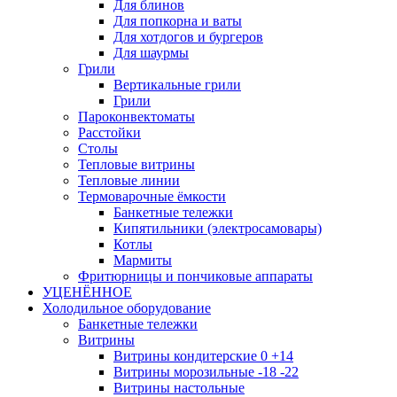
Для блинов
Для попкорна и ваты
Для хотдогов и бургеров
Для шаурмы
Грили
Вертикальные грили
Грили
Пароконвектоматы
Расстойки
Столы
Тепловые витрины
Тепловые линии
Термоварочные ёмкости
Банкетные тележки
Кипятильники (электросамовары)
Котлы
Мармиты
Фритюрницы и пончиковые аппараты
УЦЕНЁННОЕ
Холодильное оборудование
Банкетные тележки
Витрины
Витрины кондитерские 0 +14
Витрины морозильные -18 -22
Витрины настольные