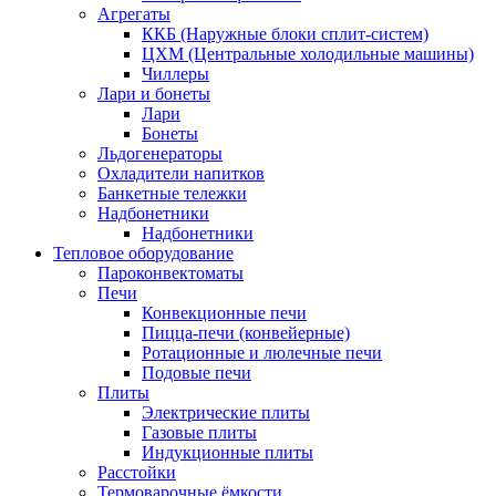
Агрегаты
ККБ (Наружные блоки сплит-систем)
ЦХМ (Центральные холодильные машины)
Чиллеры
Лари и бонеты
Лари
Бонеты
Льдогенераторы
Охладители напитков
Банкетные тележки
Надбонетники
Надбонетники
Тепловое оборудование
Пароконвектоматы
Печи
Конвекционные печи
Пицца-печи (конвейерные)
Ротационные и люлечные печи
Подовые печи
Плиты
Электрические плиты
Газовые плиты
Индукционные плиты
Расстойки
Термоварочные ёмкости