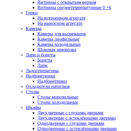
Витрины с открытым верхом
Витрины среднетемпературные 0 +6
Горки
На встроенном агрегате
На выносном агрегате
Камеры
Камеры для вызревания
Камеры лиофильные
Камеры холодильные
Шоковая заморозка
Лари и бонеты
Бонеты
Лари
Льдогенераторы
Надбонетники
Надбонетники
Охладители напитков
Столы
Столы морозильные
Столы холодильные
Шкафы
Двухдверные с глухими дверьми
Двухдверные с остеклёнными дверьми
Однодверные с глухими дверьми
Однодверные с остеклёнными дверьми