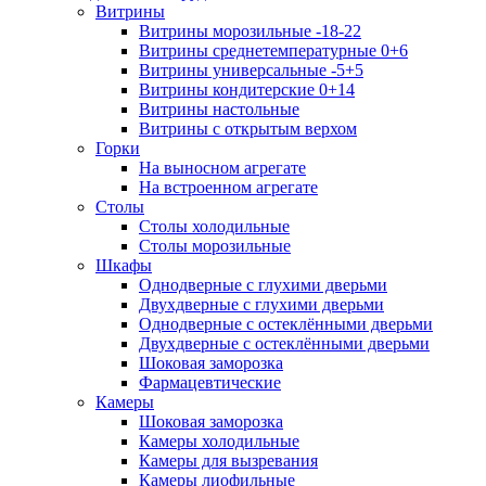
Витрины
Витрины морозильные -18-22
Витрины среднетемпературные 0+6
Витрины универсальные -5+5
Витрины кондитерские 0+14
Витрины настольные
Витрины с открытым верхом
Горки
На выносном агрегате
На встроенном агрегате
Столы
Столы холодильные
Столы морозильные
Шкафы
Однодверные с глухими дверьми
Двухдверные с глухими дверьми
Однодверные с остеклёнными дверьми
Двухдверные с остеклёнными дверьми
Шоковая заморозка
Фармацевтические
Камеры
Шоковая заморозка
Камеры холодильные
Камеры для вызревания
Камеры лиофильные