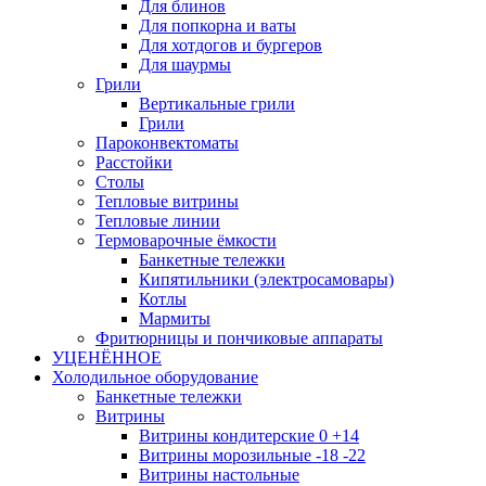
Для блинов
Для попкорна и ваты
Для хотдогов и бургеров
Для шаурмы
Грили
Вертикальные грили
Грили
Пароконвектоматы
Расстойки
Столы
Тепловые витрины
Тепловые линии
Термоварочные ёмкости
Банкетные тележки
Кипятильники (электросамовары)
Котлы
Мармиты
Фритюрницы и пончиковые аппараты
УЦЕНЁННОЕ
Холодильное оборудование
Банкетные тележки
Витрины
Витрины кондитерские 0 +14
Витрины морозильные -18 -22
Витрины настольные