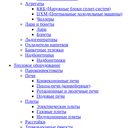
Агрегаты
ККБ (Наружные блоки сплит-систем)
ЦХМ (Центральные холодильные машины)
Чиллеры
Лари и бонеты
Лари
Бонеты
Льдогенераторы
Охладители напитков
Банкетные тележки
Надбонетники
Надбонетники
Тепловое оборудование
Пароконвектоматы
Печи
Конвекционные печи
Пицца-печи (конвейерные)
Ротационные и люлечные печи
Подовые печи
Плиты
Электрические плиты
Газовые плиты
Индукционные плиты
Расстойки
Термоварочные ёмкости