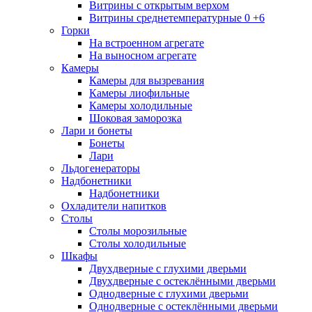
Витрины с открытым верхом
Витрины среднетемпературные 0 +6
Горки
На встроенном агрегате
На выносном агрегате
Камеры
Камеры для вызревания
Камеры лиофильные
Камеры холодильные
Шоковая заморозка
Лари и бонеты
Бонеты
Лари
Льдогенераторы
Надбонетники
Надбонетники
Охладители напитков
Столы
Столы морозильные
Столы холодильные
Шкафы
Двухдверные с глухими дверьми
Двухдверные с остеклёнными дверьми
Однодверные с глухими дверьми
Однодверные с остеклёнными дверьми