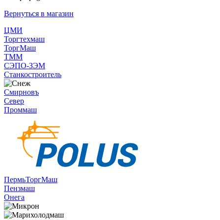
Вернуться в магазин
ЦМИ
Торгтехмаш
ТоргМаш
ТММ
СЭПО-ЗЭМ
Станкостроитель
Смирновъ
Север
Проммаш
ПермьТоргМаш
Пензмаш
Онега