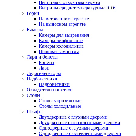
Витрины с открытым верхом
Витрины среднетемпературные 0 +6
Горки
На встроенном агрегате
На выносном агрегате
Камеры
Камеры для вызревания
Камеры лиофильные
Камеры холодильные
Шоковая заморозка
Лари и бонеты
Бонеты
Лари
Льдогенераторы
Надбонетники
Надбонетники
Охладители напитков
Столы
Столы морозильные
Столы холодильные
Шкафы
Двухдверные с глухими дверьми
Двухдверные с остеклёнными дверьми
Однодверные с глухими дверьми
Однодверные с остеклёнными дверьми