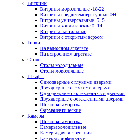
Витрины
Витрины морозильные -18-22
Витрины среднетемпературные 0+6
Витрины универсальные -5+5
Витрины кондитерские 0+14
Витрины настольные
Витрины с открытым верхом
Горки
На выносном агрегате
На встроенном агрегате
Столы
Столы холодильные
Столы морозильные
Шкафы
Однодверные с глухими дверьми
Двухдверные с глухими дверьми
Однодверные с остеклёнными дверьми
Двухдверные с остеклёнными дверьми
Шоковая заморозка
Фармацевтические
Камеры
Шоковая заморозка
Камеры холодильные
Камеры для вызревания
Камеры лиофильные