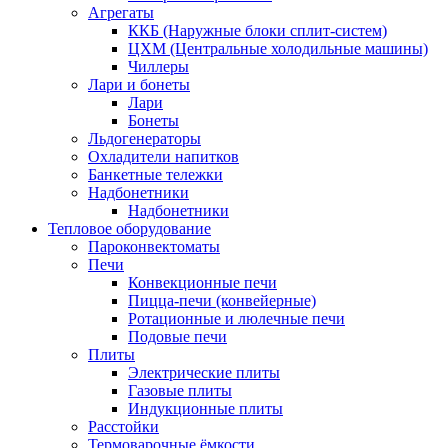
Агрегаты
ККБ (Наружные блоки сплит-систем)
ЦХМ (Центральные холодильные машины)
Чиллеры
Лари и бонеты
Лари
Бонеты
Льдогенераторы
Охладители напитков
Банкетные тележки
Надбонетники
Надбонетники
Тепловое оборудование
Пароконвектоматы
Печи
Конвекционные печи
Пицца-печи (конвейерные)
Ротационные и люлечные печи
Подовые печи
Плиты
Электрические плиты
Газовые плиты
Индукционные плиты
Расстойки
Термоварочные ёмкости