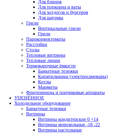
Для блинов
Для попкорна и ваты
Для хотдогов и бургеров
Для шаурмы
Грили
Вертикальные грили
Грили
Пароконвектоматы
Расстойки
Столы
Тепловые витрины
Тепловые линии
Термоварочные ёмкости
Банкетные тележки
Кипятильники (электросамовары)
Котлы
Мармиты
Фритюрницы и пончиковые аппараты
УЦЕНЁННОЕ
Холодильное оборудование
Банкетные тележки
Витрины
Витрины кондитерские 0 +14
Витрины морозильные -18 -22
Витрины настольные