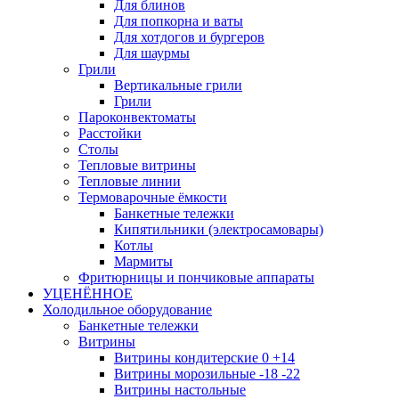
Для блинов
Для попкорна и ваты
Для хотдогов и бургеров
Для шаурмы
Грили
Вертикальные грили
Грили
Пароконвектоматы
Расстойки
Столы
Тепловые витрины
Тепловые линии
Термоварочные ёмкости
Банкетные тележки
Кипятильники (электросамовары)
Котлы
Мармиты
Фритюрницы и пончиковые аппараты
УЦЕНЁННОЕ
Холодильное оборудование
Банкетные тележки
Витрины
Витрины кондитерские 0 +14
Витрины морозильные -18 -22
Витрины настольные