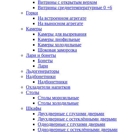
Витрины с открытым верхом
Витрины среднетемпературные 0 +6
Горки
На встроенном агрегате
На выносном агрегате
Камеры
Камеры для вызревания
Камеры лиофильные
Камеры холодильные
Шоковая заморозка
Лари и бонеты
Бонеты
Лари
Льдогенераторы
Надбонетники
Надбонетники
Охладители напитков
Столы
Столы морозильные
Столы холодильные
Шкафы
Двухдверные с глухими дверьми
Двухдверные с остеклёнными дверьми
Однодверные с глухими дверьми
Однодверные с остеклёнными дверьми