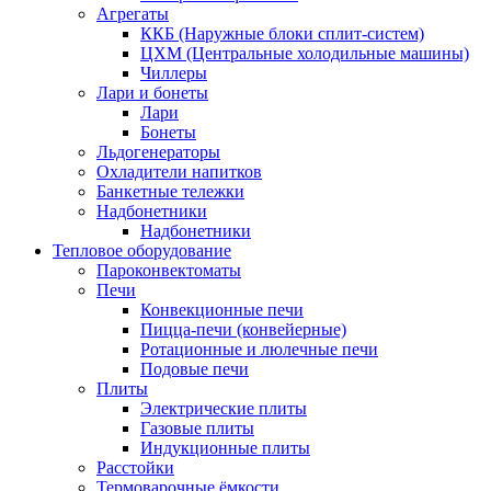
Агрегаты
ККБ (Наружные блоки сплит-систем)
ЦХМ (Центральные холодильные машины)
Чиллеры
Лари и бонеты
Лари
Бонеты
Льдогенераторы
Охладители напитков
Банкетные тележки
Надбонетники
Надбонетники
Тепловое оборудование
Пароконвектоматы
Печи
Конвекционные печи
Пицца-печи (конвейерные)
Ротационные и люлечные печи
Подовые печи
Плиты
Электрические плиты
Газовые плиты
Индукционные плиты
Расстойки
Термоварочные ёмкости