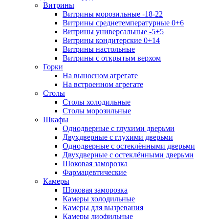
Витрины
Витрины морозильные -18-22
Витрины среднетемпературные 0+6
Витрины универсальные -5+5
Витрины кондитерские 0+14
Витрины настольные
Витрины с открытым верхом
Горки
На выносном агрегате
На встроенном агрегате
Столы
Столы холодильные
Столы морозильные
Шкафы
Однодверные с глухими дверьми
Двухдверные с глухими дверьми
Однодверные с остеклёнными дверьми
Двухдверные с остеклёнными дверьми
Шоковая заморозка
Фармацевтические
Камеры
Шоковая заморозка
Камеры холодильные
Камеры для вызревания
Камеры лиофильные