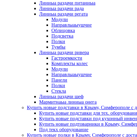
Линиыа раздачи питаниыа
Линиыа раздачи рада
Линиыа раздачи регата
Модули
Направлыаыушчие
Облицовка
Подсветка
Полки
Тумбы
Линиыа раздачи ривера
Гастроемкости
Комплекты колес
Модули
Направлыаыушчие
Панели
Полки
Стекла
Линиыа раздачи шеф
Мармитнаыа линиыа онега
Купить новые подставки в Крыму, Симферополе с д
Купить новые подставки для тех. оборудован
Купить новые подставки под кухонный инвен
Купить новые подтоварники в Крыму, Симфер
Под текх оборудование
Купить новые полки в Крыму, Симферополе с дост