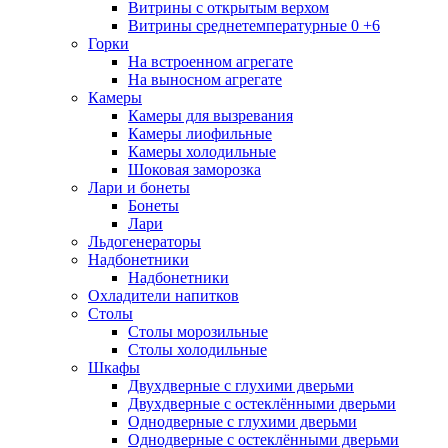
Витрины с открытым верхом
Витрины среднетемпературные 0 +6
Горки
На встроенном агрегате
На выносном агрегате
Камеры
Камеры для вызревания
Камеры лиофильные
Камеры холодильные
Шоковая заморозка
Лари и бонеты
Бонеты
Лари
Льдогенераторы
Надбонетники
Надбонетники
Охладители напитков
Столы
Столы морозильные
Столы холодильные
Шкафы
Двухдверные с глухими дверьми
Двухдверные с остеклёнными дверьми
Однодверные с глухими дверьми
Однодверные с остеклёнными дверьми