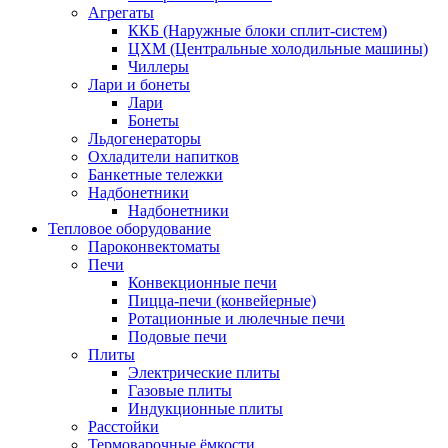
Агрегаты
ККБ (Наружные блоки сплит-систем)
ЦХМ (Центральные холодильные машины)
Чиллеры
Лари и бонеты
Лари
Бонеты
Льдогенераторы
Охладители напитков
Банкетные тележки
Надбонетники
Надбонетники
Тепловое оборудование
Пароконвектоматы
Печи
Конвекционные печи
Пицца-печи (конвейерные)
Ротационные и люлечные печи
Подовые печи
Плиты
Электрические плиты
Газовые плиты
Индукционные плиты
Расстойки
Термоварочные ёмкости