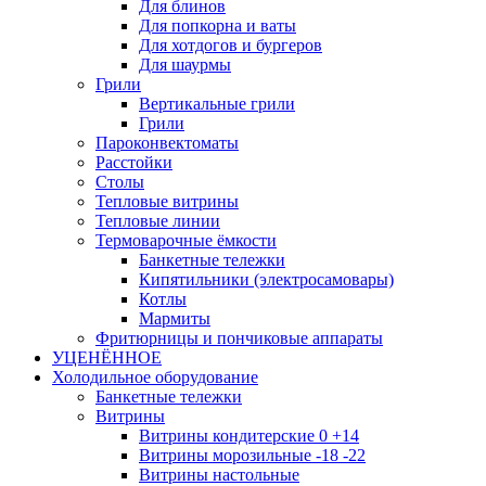
Для блинов
Для попкорна и ваты
Для хотдогов и бургеров
Для шаурмы
Грили
Вертикальные грили
Грили
Пароконвектоматы
Расстойки
Столы
Тепловые витрины
Тепловые линии
Термоварочные ёмкости
Банкетные тележки
Кипятильники (электросамовары)
Котлы
Мармиты
Фритюрницы и пончиковые аппараты
УЦЕНЁННОЕ
Холодильное оборудование
Банкетные тележки
Витрины
Витрины кондитерские 0 +14
Витрины морозильные -18 -22
Витрины настольные