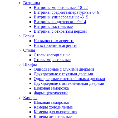
Витрины
Витрины морозильные -18-22
Витрины среднетемпературные 0+6
Витрины универсальные -5+5
Витрины кондитерские 0+14
Витрины настольные
Витрины с открытым верхом
Горки
На выносном агрегате
На встроенном агрегате
Столы
Столы холодильные
Столы морозильные
Шкафы
Однодверные с глухими дверьми
Двухдверные с глухими дверьми
Однодверные с остеклёнными дверьми
Двухдверные с остеклёнными дверьми
Шоковая заморозка
Фармацевтические
Камеры
Шоковая заморозка
Камеры холодильные
Камеры для вызревания
Камеры лиофильные