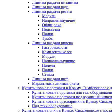
Линиыа раздачи питаниыа
Линиыа раздачи рада
Линиыа раздачи регата
Модули
Направлыаыушчие
Облицовка
Подсветка
Полки
Тумбы
Линиыа раздачи ривера
Гастроемкости
Комплекты колес
Модули
Направлыаыушчие
Панели
Полки
Стекла
Линиыа раздачи шеф
Мармитнаыа линиыа онега
Купить новые подставки в Крыму, Симферополе с д
Купить новые подставки для тех. оборудован
Купить новые подставки под кухонный инвен
Купить новые подтоварники в Крыму, Симфер
Под текх оборудование
Купить новые полки в Крыму, Симферополе с дост