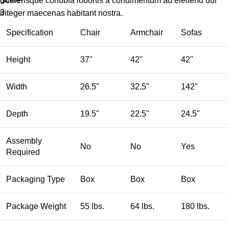
Scelerisque conubia lobortis a condimentum ad eleifend dui
integer maecenas habitant nostra.
Specification
Chair
Armchair
Sofas
Height
37"
42"
42"
Width
26.5"
32.5"
142"
Depth
19.5"
22.5"
24.5"
Assembly
No
No
Yes
Required
Packaging Type
Box
Box
Box
Package Weight
55 lbs.
64 lbs.
180 lbs.