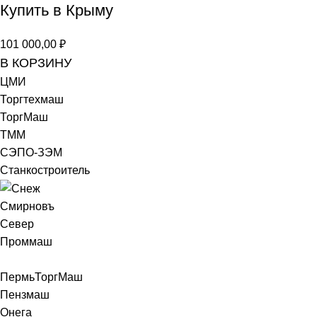
Купить в Крыму
101 000,00
₽
В КОРЗИНУ
ЦМИ
Торгтехмаш
ТоргМаш
ТММ
СЭПО-ЗЭМ
Станкостроитель
Смирновъ
Север
Проммаш
ПермьТоргМаш
Пензмаш
Онега