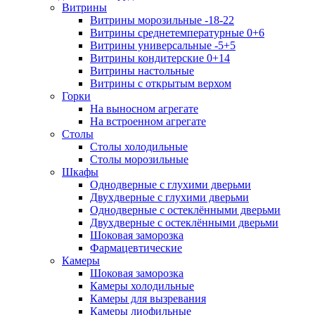
Витрины
Витрины морозильные -18-22
Витрины среднетемпературные 0+6
Витрины универсальные -5+5
Витрины кондитерские 0+14
Витрины настольные
Витрины с открытым верхом
Горки
На выносном агрегате
На встроенном агрегате
Столы
Столы холодильные
Столы морозильные
Шкафы
Однодверные с глухими дверьми
Двухдверные с глухими дверьми
Однодверные с остеклёнными дверьми
Двухдверные с остеклёнными дверьми
Шоковая заморозка
Фармацевтические
Камеры
Шоковая заморозка
Камеры холодильные
Камеры для вызревания
Камеры лиофильные