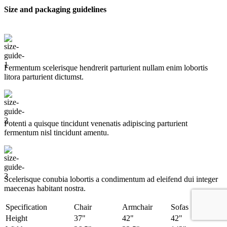
шоколада
Size and packaging guidelines
КПШ-150
|
Купить
с
доставкой
по
Крыму
Fermentum scelerisque hendrerit parturient nullam enim lobortis
и
litora parturient dictumst.
Симферополю
Potenti a quisque tincidunt venenatis adipiscing parturient
fermentum nisl tincidunt
amentu
.
Scelerisque conubia lobortis a condimentum ad eleifend dui integer
maecenas habitant nostra.
Specification
Chair
Armchair
Sofas
Height
37"
42"
42"