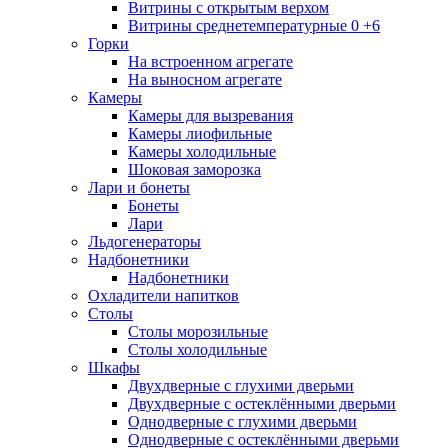
Витрины с открытым верхом
Витрины среднетемпературные 0 +6
Горки
На встроенном агрегате
На выносном агрегате
Камеры
Камеры для вызревания
Камеры лиофильные
Камеры холодильные
Шоковая заморозка
Лари и бонеты
Бонеты
Лари
Льдогенераторы
Надбонетники
Надбонетники
Охладители напитков
Столы
Столы морозильные
Столы холодильные
Шкафы
Двухдверные с глухими дверьми
Двухдверные с остеклёнными дверьми
Однодверные с глухими дверьми
Однодверные с остеклёнными дверьми