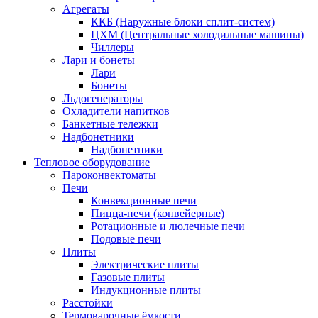
Агрегаты
ККБ (Наружные блоки сплит-систем)
ЦХМ (Центральные холодильные машины)
Чиллеры
Лари и бонеты
Лари
Бонеты
Льдогенераторы
Охладители напитков
Банкетные тележки
Надбонетники
Надбонетники
Тепловое оборудование
Пароконвектоматы
Печи
Конвекционные печи
Пицца-печи (конвейерные)
Ротационные и люлечные печи
Подовые печи
Плиты
Электрические плиты
Газовые плиты
Индукционные плиты
Расстойки
Термоварочные ёмкости