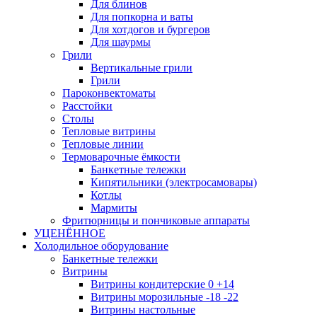
Для блинов
Для попкорна и ваты
Для хотдогов и бургеров
Для шаурмы
Грили
Вертикальные грили
Грили
Пароконвектоматы
Расстойки
Столы
Тепловые витрины
Тепловые линии
Термоварочные ёмкости
Банкетные тележки
Кипятильники (электросамовары)
Котлы
Мармиты
Фритюрницы и пончиковые аппараты
УЦЕНЁННОЕ
Холодильное оборудование
Банкетные тележки
Витрины
Витрины кондитерские 0 +14
Витрины морозильные -18 -22
Витрины настольные