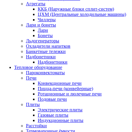
Агрегаты
ККБ (Наружные блоки сплит-систем)
ЦХМ (Центральные холодильные машины)
Чиллеры
Лари и бонеты
Лари
Бонеты
Льдогенераторы
Охладители напитков
Банкетные тележки
Надбонетники
Надбонетники
Тепловое оборудование
Пароконвектоматы
Печи
Конвекционные печи
Пицца-печи (конвейерные)
Ротационные и люлечные печи
Подовые печи
Плиты
Электрические плиты
Газовые плиты
Индукционные плиты
Расстойки
Термоварочные ёмкости