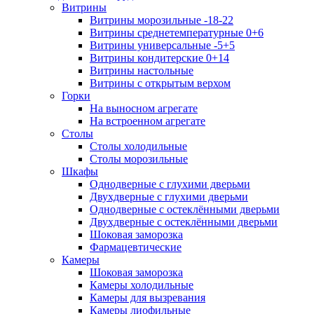
Витрины
Витрины морозильные -18-22
Витрины среднетемпературные 0+6
Витрины универсальные -5+5
Витрины кондитерские 0+14
Витрины настольные
Витрины с открытым верхом
Горки
На выносном агрегате
На встроенном агрегате
Столы
Столы холодильные
Столы морозильные
Шкафы
Однодверные с глухими дверьми
Двухдверные с глухими дверьми
Однодверные с остеклёнными дверьми
Двухдверные с остеклёнными дверьми
Шоковая заморозка
Фармацевтические
Камеры
Шоковая заморозка
Камеры холодильные
Камеры для вызревания
Камеры лиофильные