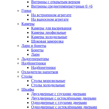
Витрины с открытым верхом
Витрины среднетемпературные 0 +6
Горки
На встроенном агрегате
На выносном агрегате
Камеры
Камеры для вызревания
Камеры лиофильные
Камеры холодильные
Шоковая заморозка
Лари и бонеты
Бонеты
Лари
Льдогенераторы
Надбонетники
Надбонетники
Охладители напитков
Столы
Столы морозильные
Столы холодильные
Шкафы
Двухдверные с глухими дверьми
Двухдверные с остеклёнными дверьми
Однодверные с глухими дверьми
Однодверные с остеклёнными дверьми