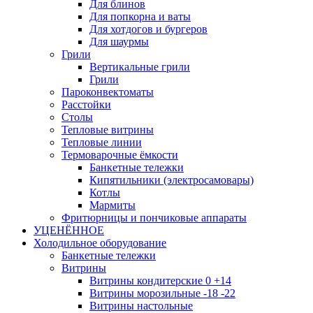
Для блинов
Для попкорна и ваты
Для хотдогов и бургеров
Для шаурмы
Грили
Вертикальные грили
Грили
Пароконвектоматы
Расстойки
Столы
Тепловые витрины
Тепловые линии
Термоварочные ёмкости
Банкетные тележки
Кипятильники (электросамовары)
Котлы
Мармиты
Фритюрницы и пончиковые аппараты
УЦЕНЁННОЕ
Холодильное оборудование
Банкетные тележки
Витрины
Витрины кондитерские 0 +14
Витрины морозильные -18 -22
Витрины настольные