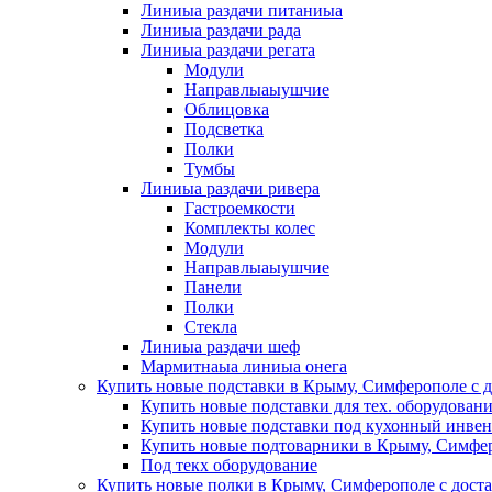
Линиыа раздачи питаниыа
Линиыа раздачи рада
Линиыа раздачи регата
Модули
Направлыаыушчие
Облицовка
Подсветка
Полки
Тумбы
Линиыа раздачи ривера
Гастроемкости
Комплекты колес
Модули
Направлыаыушчие
Панели
Полки
Стекла
Линиыа раздачи шеф
Мармитнаыа линиыа онега
Купить новые подставки в Крыму, Симферополе с д
Купить новые подставки для тех. оборудован
Купить новые подставки под кухонный инвен
Купить новые подтоварники в Крыму, Симфер
Под текх оборудование
Купить новые полки в Крыму, Симферополе с дост