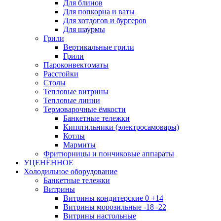
Для блинов
Для попкорна и ваты
Для хотдогов и бургеров
Для шаурмы
Грили
Вертикальные грили
Грили
Пароконвектоматы
Расстойки
Столы
Тепловые витрины
Тепловые линии
Термоварочные ёмкости
Банкетные тележки
Кипятильники (электросамовары)
Котлы
Мармиты
Фритюрницы и пончиковые аппараты
УЦЕНЁННОЕ
Холодильное оборудование
Банкетные тележки
Витрины
Витрины кондитерские 0 +14
Витрины морозильные -18 -22
Витрины настольные