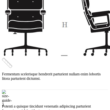
Симферополю
и
гарантией
Fermentum scelerisque hendrerit parturient nullam enim lobortis
litora parturient dictumst.
Potenti a quisque tincidunt venenatis adipiscing parturient