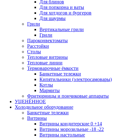
Для блинов
Для попкорна и ваты
Для хотдогов и бургеров
Для шаурмы
Грили
Вертикальные грили
Грили
Пароконвектоматы
Расстойки
Столы
Тепловые витрины
Тепловые линии
Термоварочные ёмкости
Банкетные тележки
Кипятильники (электросамовары)
Котлы
Мармиты
Фритюрницы и пончиковые аппараты
УЦЕНЁННОЕ
Холодильное оборудование
Банкетные тележки
Витрины
Витрины кондитерские 0 +14
Витрины морозильные -18 -22
Витрины настольные