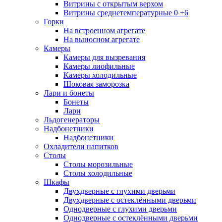
Витрины с открытым верхом
Витрины среднетемпературные 0 +6
Горки
На встроенном агрегате
На выносном агрегате
Камеры
Камеры для вызревания
Камеры лиофильные
Камеры холодильные
Шоковая заморозка
Лари и бонеты
Бонеты
Лари
Льдогенераторы
Надбонетники
Надбонетники
Охладители напитков
Столы
Столы морозильные
Столы холодильные
Шкафы
Двухдверные с глухими дверьми
Двухдверные с остеклёнными дверьми
Однодверные с глухими дверьми
Однодверные с остеклёнными дверьми