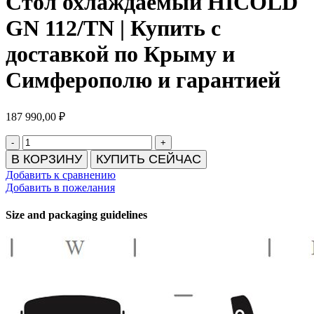
Стол охлаждаемый HICOLD
GN 112/TN | Купить с
доставкой по Крыму и
Симферополю и гарантией
187 990,00
₽
Количество
товара
В КОРЗИНУ
КУПИТЬ СЕЙЧАС
Стол
Добавить к сравнению
охлаждаемый
Добавить в пожелания
HICOLD
GN
Size and packaging guidelines
112/TN
|
Купить
с
доставкой
по
Крыму
и