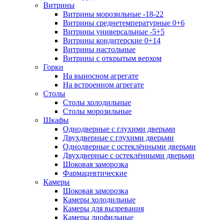
Витрины
Витрины морозильные -18-22
Витрины среднетемпературные 0+6
Витрины универсальные -5+5
Витрины кондитерские 0+14
Витрины настольные
Витрины с открытым верхом
Горки
На выносном агрегате
На встроенном агрегате
Столы
Столы холодильные
Столы морозильные
Шкафы
Однодверные с глухими дверьми
Двухдверные с глухими дверьми
Однодверные с остеклёнными дверьми
Двухдверные с остеклёнными дверьми
Шоковая заморозка
Фармацевтические
Камеры
Шоковая заморозка
Камеры холодильные
Камеры для вызревания
Камеры лиофильные