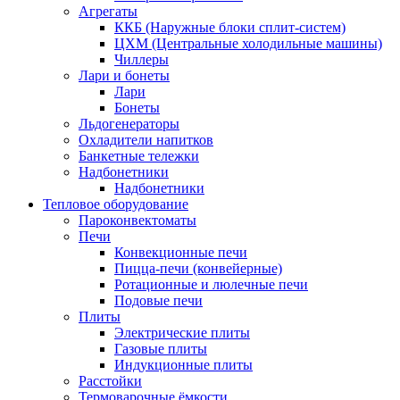
Агрегаты
ККБ (Наружные блоки сплит-систем)
ЦХМ (Центральные холодильные машины)
Чиллеры
Лари и бонеты
Лари
Бонеты
Льдогенераторы
Охладители напитков
Банкетные тележки
Надбонетники
Надбонетники
Тепловое оборудование
Пароконвектоматы
Печи
Конвекционные печи
Пицца-печи (конвейерные)
Ротационные и люлечные печи
Подовые печи
Плиты
Электрические плиты
Газовые плиты
Индукционные плиты
Расстойки
Термоварочные ёмкости