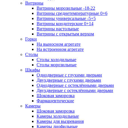
Витрины
Витрины морозильные -18-22
Витрины среднетемпературные 0+6
Витрины универсальные -5+5
Витрины кондитерские 0+14
Витрины настольные
Витрины с открытым верхом
Горки
На выносном агрегате
На встроенном агрегате
Столы
Столы холодильные
Столы морозильные
Шкафы
Однодверные с глухими дверьми
Двухдверные с глухими дверьми
Однодверные с остеклёнными дверьми
Двухдверные с остеклёнными дверьми
Шоковая заморозка
Фармацевтические
Камеры
Шоковая заморозка
Камеры холодильные
Камеры для вызревания
Камеры лиофильные