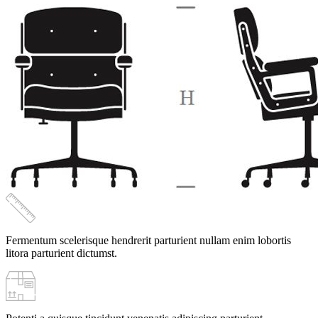
и
доставкой
по
Крыму,
Симферополю
Fermentum scelerisque hendrerit parturient nullam enim lobortis
litora parturient dictumst.