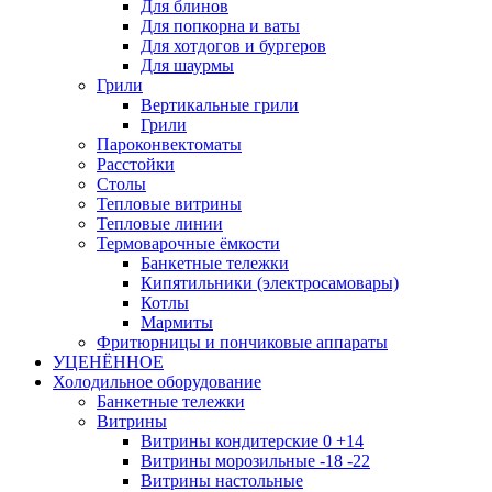
Для блинов
Для попкорна и ваты
Для хотдогов и бургеров
Для шаурмы
Грили
Вертикальные грили
Грили
Пароконвектоматы
Расстойки
Столы
Тепловые витрины
Тепловые линии
Термоварочные ёмкости
Банкетные тележки
Кипятильники (электросамовары)
Котлы
Мармиты
Фритюрницы и пончиковые аппараты
УЦЕНЁННОЕ
Холодильное оборудование
Банкетные тележки
Витрины
Витрины кондитерские 0 +14
Витрины морозильные -18 -22
Витрины настольные