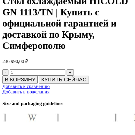
Стол охлаждаемый HICOLD
GN 1113/TN | Купить с
официальной гарантией и
доставкой по Крыму,
Симферополю
236 990,00
₽
Количество
товара
В КОРЗИНУ
КУПИТЬ СЕЙЧАС
Стол
Добавить к сравнению
охлаждаемый
Добавить в пожелания
HICOLD
GN
Size and packaging guidelines
1113/TN
|
Купить
с
официальной
гарантией