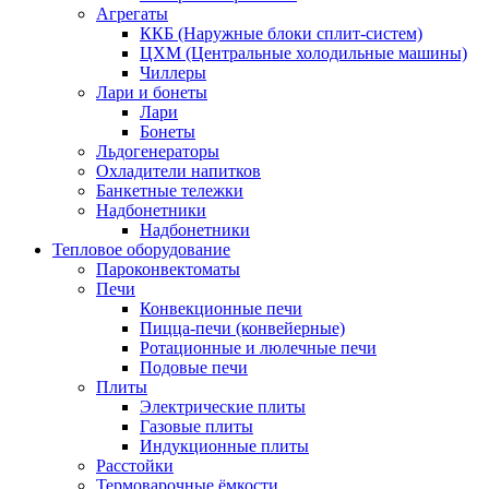
Агрегаты
ККБ (Наружные блоки сплит-систем)
ЦХМ (Центральные холодильные машины)
Чиллеры
Лари и бонеты
Лари
Бонеты
Льдогенераторы
Охладители напитков
Банкетные тележки
Надбонетники
Надбонетники
Тепловое оборудование
Пароконвектоматы
Печи
Конвекционные печи
Пицца-печи (конвейерные)
Ротационные и люлечные печи
Подовые печи
Плиты
Электрические плиты
Газовые плиты
Индукционные плиты
Расстойки
Термоварочные ёмкости