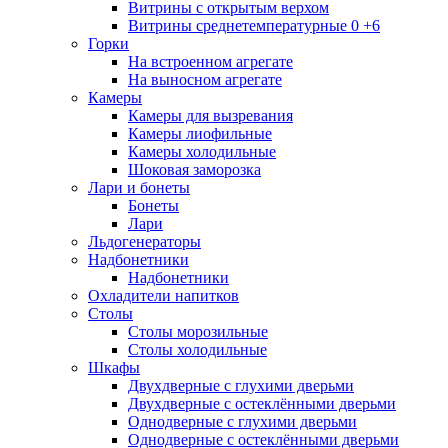
Витрины с открытым верхом
Витрины среднетемпературные 0 +6
Горки
На встроенном агрегате
На выносном агрегате
Камеры
Камеры для вызревания
Камеры лиофильные
Камеры холодильные
Шоковая заморозка
Лари и бонеты
Бонеты
Лари
Льдогенераторы
Надбонетники
Надбонетники
Охладители напитков
Столы
Столы морозильные
Столы холодильные
Шкафы
Двухдверные с глухими дверьми
Двухдверные с остеклёнными дверьми
Однодверные с глухими дверьми
Однодверные с остеклёнными дверьми