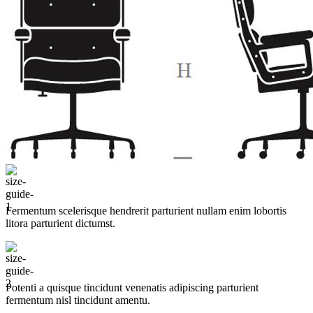
Крыму
и
Симферополю
Fermentum scelerisque hendrerit parturient nullam enim lobortis
litora parturient dictumst.
Potenti a quisque tincidunt venenatis adipiscing parturient
fermentum nisl tincidunt
amentu
.