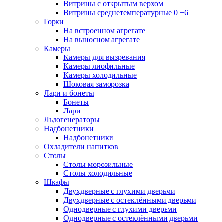
Витрины с открытым верхом
Витрины среднетемпературные 0 +6
Горки
На встроенном агрегате
На выносном агрегате
Камеры
Камеры для вызревания
Камеры лиофильные
Камеры холодильные
Шоковая заморозка
Лари и бонеты
Бонеты
Лари
Льдогенераторы
Надбонетники
Надбонетники
Охладители напитков
Столы
Столы морозильные
Столы холодильные
Шкафы
Двухдверные с глухими дверьми
Двухдверные с остеклёнными дверьми
Однодверные с глухими дверьми
Однодверные с остеклёнными дверьми