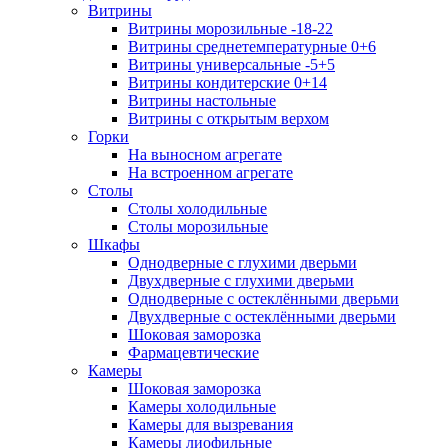
Витрины
Витрины морозильные -18-22
Витрины среднетемпературные 0+6
Витрины универсальные -5+5
Витрины кондитерские 0+14
Витрины настольные
Витрины с открытым верхом
Горки
На выносном агрегате
На встроенном агрегате
Столы
Столы холодильные
Столы морозильные
Шкафы
Однодверные с глухими дверьми
Двухдверные с глухими дверьми
Однодверные с остеклёнными дверьми
Двухдверные с остеклёнными дверьми
Шоковая заморозка
Фармацевтические
Камеры
Шоковая заморозка
Камеры холодильные
Камеры для вызревания
Камеры лиофильные