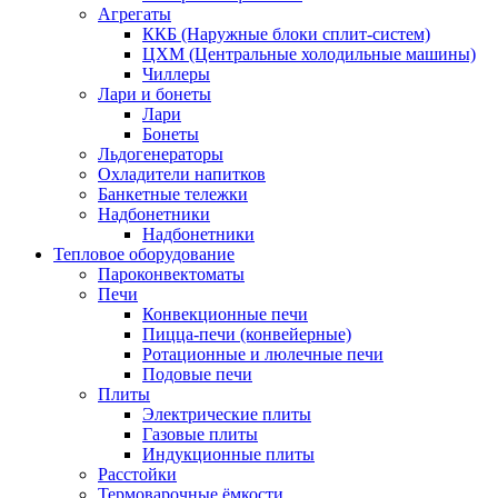
Агрегаты
ККБ (Наружные блоки сплит-систем)
ЦХМ (Центральные холодильные машины)
Чиллеры
Лари и бонеты
Лари
Бонеты
Льдогенераторы
Охладители напитков
Банкетные тележки
Надбонетники
Надбонетники
Тепловое оборудование
Пароконвектоматы
Печи
Конвекционные печи
Пицца-печи (конвейерные)
Ротационные и люлечные печи
Подовые печи
Плиты
Электрические плиты
Газовые плиты
Индукционные плиты
Расстойки
Термоварочные ёмкости