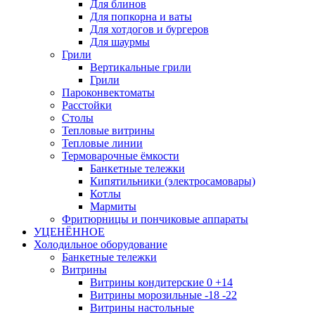
Для блинов
Для попкорна и ваты
Для хотдогов и бургеров
Для шаурмы
Грили
Вертикальные грили
Грили
Пароконвектоматы
Расстойки
Столы
Тепловые витрины
Тепловые линии
Термоварочные ёмкости
Банкетные тележки
Кипятильники (электросамовары)
Котлы
Мармиты
Фритюрницы и пончиковые аппараты
УЦЕНЁННОЕ
Холодильное оборудование
Банкетные тележки
Витрины
Витрины кондитерские 0 +14
Витрины морозильные -18 -22
Витрины настольные