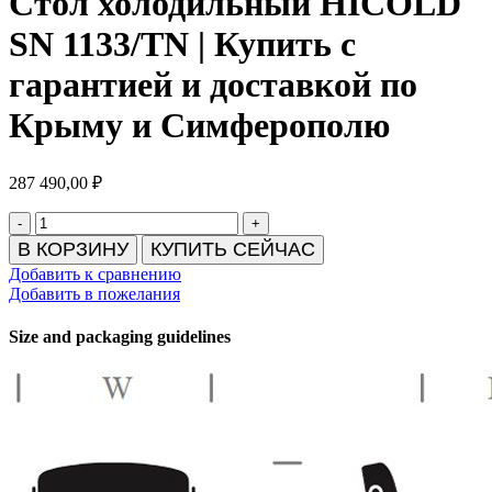
Стол холодильный HICOLD
SN 1133/TN | Купить с
гарантией и доставкой по
Крыму и Симферополю
287 490,00
₽
Количество
товара
В КОРЗИНУ
КУПИТЬ СЕЙЧАС
Стол
Добавить к сравнению
холодильный
Добавить в пожелания
HICOLD
SN
Size and packaging guidelines
1133/TN
|
Купить
с
гарантией
и
доставкой
по