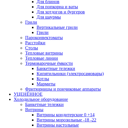
Для блинов
Для попкорна и ваты
Для хотдогов и бургеров
Для шаурмы
Грили
Вертикальные грили
Грили
Пароконвектоматы
Расстойки
Столы
Тепловые витрины
Тепловые линии
Термоварочные ёмкости
Банкетные тележки
Кипятильники (электросамовары)
Котлы
Мармиты
Фритюрницы и пончиковые аппараты
УЦЕНЁННОЕ
Холодильное оборудование
Банкетные тележки
Витрины
Витрины кондитерские 0 +14
Витрины морозильные -18 -22
Витрины настольные