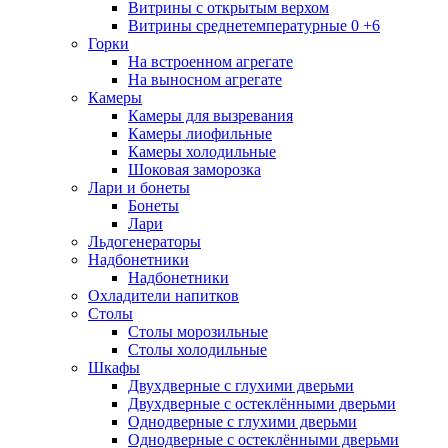
Витрины с открытым верхом
Витрины среднетемпературные 0 +6
Горки
На встроенном агрегате
На выносном агрегате
Камеры
Камеры для вызревания
Камеры лиофильные
Камеры холодильные
Шоковая заморозка
Лари и бонеты
Бонеты
Лари
Льдогенераторы
Надбонетники
Надбонетники
Охладители напитков
Столы
Столы морозильные
Столы холодильные
Шкафы
Двухдверные с глухими дверьми
Двухдверные с остеклёнными дверьми
Однодверные с глухими дверьми
Однодверные с остеклёнными дверьми