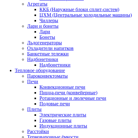
Агрегаты
ККБ (Наружные блоки сплит-систем)
ЦХМ (Центральные холодильные машины)
Чиллеры
Лари и бонеты
Лари
Бонеты
Льдогенераторы
Охладители напитков
Банкетные тележки
Надбонетники
Надбонетники
Тепловое оборудование
Пароконвектоматы
Печи
Конвекционные печи
Пицца-печи (конвейерные)
Ротационные и люлечные печи
Подовые печи
Плиты
Электрические плиты
Газовые плиты
Индукционные плиты
Расстойки
Термоварочные ёмкости