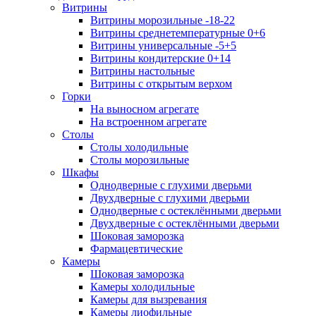
Витрины
Витрины морозильные -18-22
Витрины среднетемпературные 0+6
Витрины универсальные -5+5
Витрины кондитерские 0+14
Витрины настольные
Витрины с открытым верхом
Горки
На выносном агрегате
На встроенном агрегате
Столы
Столы холодильные
Столы морозильные
Шкафы
Однодверные с глухими дверьми
Двухдверные с глухими дверьми
Однодверные с остеклёнными дверьми
Двухдверные с остеклёнными дверьми
Шоковая заморозка
Фармацевтические
Камеры
Шоковая заморозка
Камеры холодильные
Камеры для вызревания
Камеры лиофильные