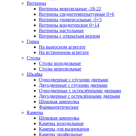
Витрины
Витрины морозильные -18-22
Витрины среднетемпературные 0+6
Витрины универсальные -5+5
Витрины кондитерские 0+14
Витрины настольные
Витрины с открытым верхом
Горки
На выносном агрегате
На встроенном агрегате
Столы
Столы холодильные
Столы морозильные
Шкафы
Однодверные с глухими дверьми
Двухдверные с глухими дверьми
Однодверные с остеклёнными дверьми
Двухдверные с остеклёнными дверьми
Шоковая заморозка
Фармацевтические
Камеры
Шоковая заморозка
Камеры холодильные
Камеры для вызревания
Камеры лиофильные