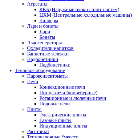
Агрегаты
ККБ (Наружные блоки сплит-систем)
ЦХМ (Центральные холодильные машины)
Чиллеры
Лари и бонеты
Лари
Бонеты
Льдогенераторы
Охладители напитков
Банкетные тележки
Надбонетники
Надбонетники
Тепловое оборудование
Пароконвектоматы
Печи
Конвекционные печи
Пицца-печи (конвейерные)
Ротационные и люлечные печи
Подовые печи
Плиты
Электрические плиты
Газовые плиты
Индукционные плиты
Расстойки
Термоварочные ёмкости