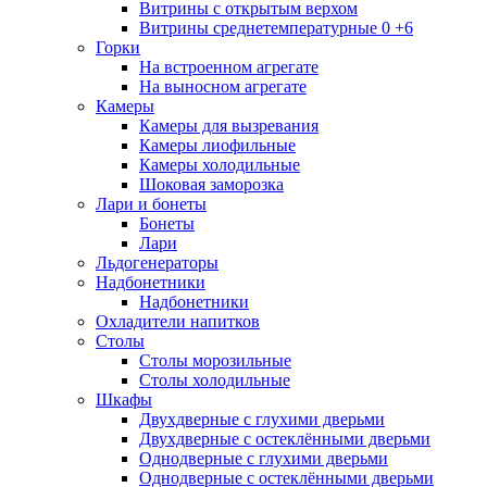
Витрины с открытым верхом
Витрины среднетемпературные 0 +6
Горки
На встроенном агрегате
На выносном агрегате
Камеры
Камеры для вызревания
Камеры лиофильные
Камеры холодильные
Шоковая заморозка
Лари и бонеты
Бонеты
Лари
Льдогенераторы
Надбонетники
Надбонетники
Охладители напитков
Столы
Столы морозильные
Столы холодильные
Шкафы
Двухдверные с глухими дверьми
Двухдверные с остеклёнными дверьми
Однодверные с глухими дверьми
Однодверные с остеклёнными дверьми