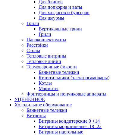
Для блинов
Для попкорна и ваты
Для хотдогов и бургеров
Для шаурмы
Грили
Вертикальные грили
Грили
Пароконвектоматы
Расстойки
Столы
Тепловые витрины
Тепловые линии
Термоварочные ёмкости
Банкетные тележки
Кипятильники (электросамовары)
Котлы
Мармиты
Фритюрницы и пончиковые аппараты
УЦЕНЁННОЕ
Холодильное оборудование
Банкетные тележки
Витрины
Витрины кондитерские 0 +14
Витрины морозильные -18 -22
Витрины настольные