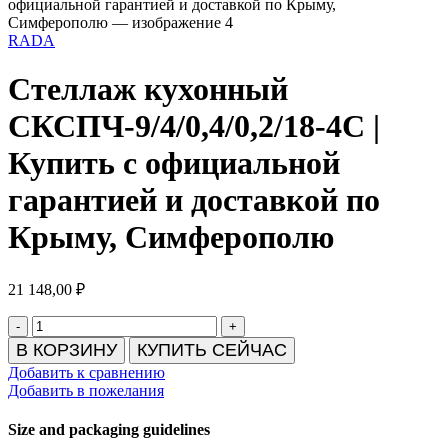
RADA
Стеллаж кухонный
СКСПЧ-9/4/0,4/0,2/18-4С |
Купить с официальной
гарантией и доставкой по
Крыму, Симферополю
21 148,00
₽
Количество
товара
В КОРЗИНУ
КУПИТЬ СЕЙЧАС
Стеллаж
Добавить к сравнению
кухонный
Добавить в пожелания
СКСПЧ-9/4/0,4/0,2/18-
4С
Size and packaging guidelines
|