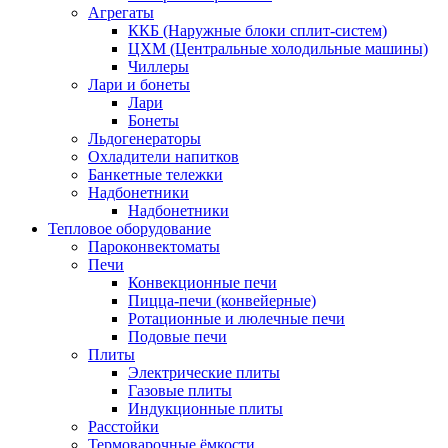
Агрегаты
ККБ (Наружные блоки сплит-систем)
ЦХМ (Центральные холодильные машины)
Чиллеры
Лари и бонеты
Лари
Бонеты
Льдогенераторы
Охладители напитков
Банкетные тележки
Надбонетники
Надбонетники
Тепловое оборудование
Пароконвектоматы
Печи
Конвекционные печи
Пицца-печи (конвейерные)
Ротационные и люлечные печи
Подовые печи
Плиты
Электрические плиты
Газовые плиты
Индукционные плиты
Расстойки
Термоварочные ёмкости