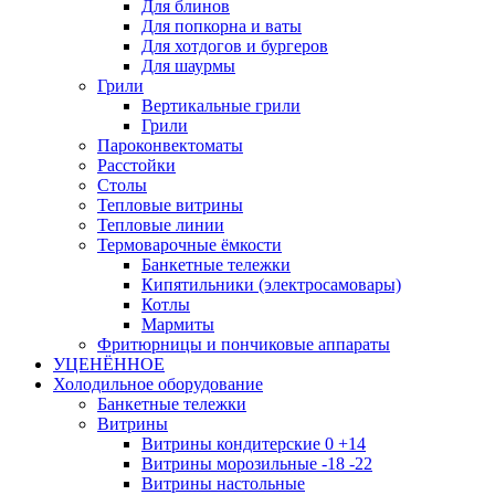
Для блинов
Для попкорна и ваты
Для хотдогов и бургеров
Для шаурмы
Грили
Вертикальные грили
Грили
Пароконвектоматы
Расстойки
Столы
Тепловые витрины
Тепловые линии
Термоварочные ёмкости
Банкетные тележки
Кипятильники (электросамовары)
Котлы
Мармиты
Фритюрницы и пончиковые аппараты
УЦЕНЁННОЕ
Холодильное оборудование
Банкетные тележки
Витрины
Витрины кондитерские 0 +14
Витрины морозильные -18 -22
Витрины настольные