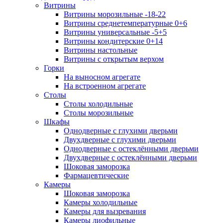
Витрины
Витрины морозильные -18-22
Витрины среднетемпературные 0+6
Витрины универсальные -5+5
Витрины кондитерские 0+14
Витрины настольные
Витрины с открытым верхом
Горки
На выносном агрегате
На встроенном агрегате
Столы
Столы холодильные
Столы морозильные
Шкафы
Однодверные с глухими дверьми
Двухдверные с глухими дверьми
Однодверные с остеклёнными дверьми
Двухдверные с остеклёнными дверьми
Шоковая заморозка
Фармацевтические
Камеры
Шоковая заморозка
Камеры холодильные
Камеры для вызревания
Камеры лиофильные