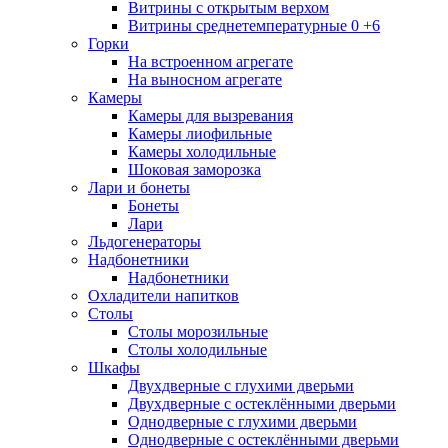
Витрины с открытым верхом
Витрины среднетемпературные 0 +6
Горки
На встроенном агрегате
На выносном агрегате
Камеры
Камеры для вызревания
Камеры лиофильные
Камеры холодильные
Шоковая заморозка
Лари и бонеты
Бонеты
Лари
Льдогенераторы
Надбонетники
Надбонетники
Охладители напитков
Столы
Столы морозильные
Столы холодильные
Шкафы
Двухдверные с глухими дверьми
Двухдверные с остеклёнными дверьми
Однодверные с глухими дверьми
Однодверные с остеклёнными дверьми