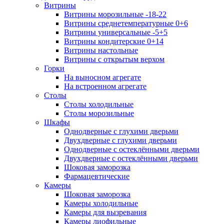
Витрины
Витрины морозильные -18-22
Витрины среднетемпературные 0+6
Витрины универсальные -5+5
Витрины кондитерские 0+14
Витрины настольные
Витрины с открытым верхом
Горки
На выносном агрегате
На встроенном агрегате
Столы
Столы холодильные
Столы морозильные
Шкафы
Однодверные с глухими дверьми
Двухдверные с глухими дверьми
Однодверные с остеклёнными дверьми
Двухдверные с остеклёнными дверьми
Шоковая заморозка
Фармацевтические
Камеры
Шоковая заморозка
Камеры холодильные
Камеры для вызревания
Камеры лиофильные