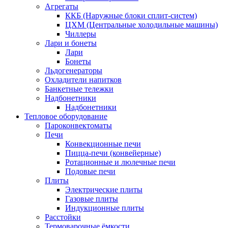
Агрегаты
ККБ (Наружные блоки сплит-систем)
ЦХМ (Центральные холодильные машины)
Чиллеры
Лари и бонеты
Лари
Бонеты
Льдогенераторы
Охладители напитков
Банкетные тележки
Надбонетники
Надбонетники
Тепловое оборудование
Пароконвектоматы
Печи
Конвекционные печи
Пицца-печи (конвейерные)
Ротационные и люлечные печи
Подовые печи
Плиты
Электрические плиты
Газовые плиты
Индукционные плиты
Расстойки
Термоварочные ёмкости