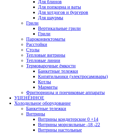
Для блинов
Для попкорна и ваты
Для хотдогов и бургеров
Для шаурмы
Грили
Вертикальные грили
Грили
Пароконвектоматы
Расстойки
Столы
Тепловые витрины
Тепловые линии
Термоварочные ёмкости
Банкетные тележки
Кипятильники (электросамовары)
Котлы
Мармиты
Фритюрницы и пончиковые аппараты
УЦЕНЁННОЕ
Холодильное оборудование
Банкетные тележки
Витрины
Витрины кондитерские 0 +14
Витрины морозильные -18 -22
Витрины настольные