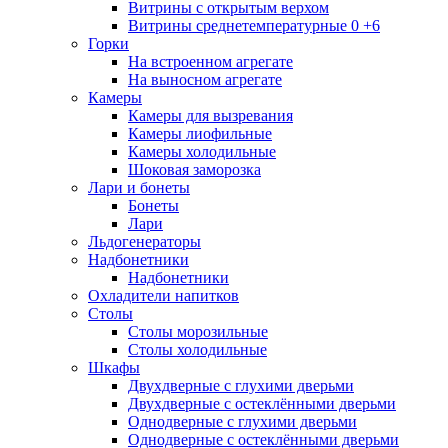
Витрины с открытым верхом
Витрины среднетемпературные 0 +6
Горки
На встроенном агрегате
На выносном агрегате
Камеры
Камеры для вызревания
Камеры лиофильные
Камеры холодильные
Шоковая заморозка
Лари и бонеты
Бонеты
Лари
Льдогенераторы
Надбонетники
Надбонетники
Охладители напитков
Столы
Столы морозильные
Столы холодильные
Шкафы
Двухдверные с глухими дверьми
Двухдверные с остеклёнными дверьми
Однодверные с глухими дверьми
Однодверные с остеклёнными дверьми