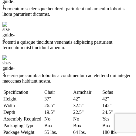
с
официальной
Fermentum scelerisque hendrerit parturient nullam enim lobortis
гарантией
litora parturient dictumst.
и
доставкой
по
Крыму,
Симферополю
Potenti a quisque tincidunt venenatis adipiscing parturient
fermentum nisl tincidunt
amentu
.
Scelerisque conubia lobortis a condimentum ad eleifend dui integer
maecenas habitant nostra.
Specification
Chair
Armchair
Sofas
Height
37"
42"
42"
Width
26.5"
32.5"
142"
Depth
19.5"
22.5"
24.5"
Assembly Required
No
No
Yes
Packaging Type
Box
Box
Box
Package Weight
55 lbs.
64 lbs.
180 lbs.