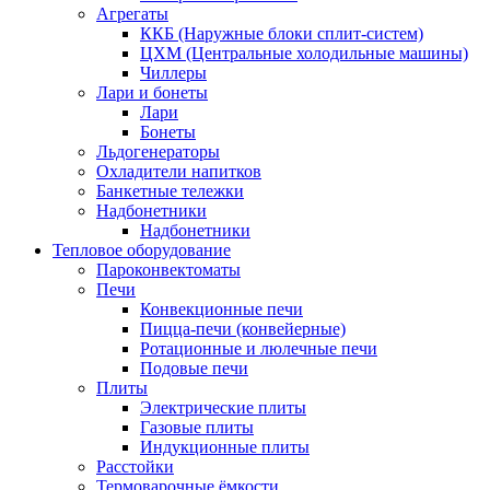
Агрегаты
ККБ (Наружные блоки сплит-систем)
ЦХМ (Центральные холодильные машины)
Чиллеры
Лари и бонеты
Лари
Бонеты
Льдогенераторы
Охладители напитков
Банкетные тележки
Надбонетники
Надбонетники
Тепловое оборудование
Пароконвектоматы
Печи
Конвекционные печи
Пицца-печи (конвейерные)
Ротационные и люлечные печи
Подовые печи
Плиты
Электрические плиты
Газовые плиты
Индукционные плиты
Расстойки
Термоварочные ёмкости