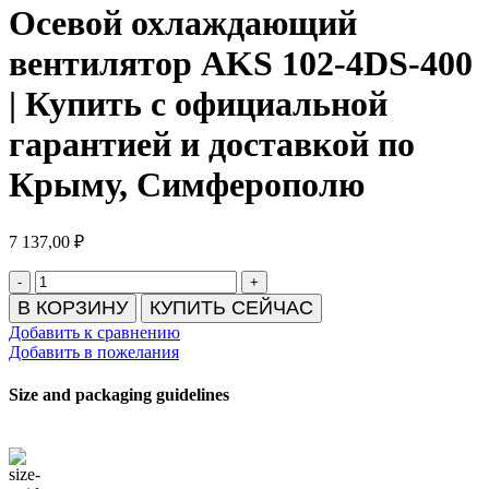
Осевой охлаждающий
вентилятор AKS 102-4DS-400
| Купить с официальной
гарантией и доставкой по
Крыму, Симферополю
7 137,00
₽
Количество
товара
В КОРЗИНУ
КУПИТЬ СЕЙЧАС
Осевой
Добавить к сравнению
охлаждающий
Добавить в пожелания
вентилятор
AKS
Size and packaging guidelines
102-
4DS-
400
|
Купить