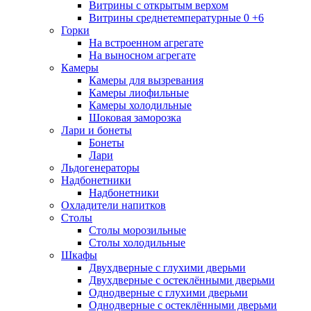
Витрины с открытым верхом
Витрины среднетемпературные 0 +6
Горки
На встроенном агрегате
На выносном агрегате
Камеры
Камеры для вызревания
Камеры лиофильные
Камеры холодильные
Шоковая заморозка
Лари и бонеты
Бонеты
Лари
Льдогенераторы
Надбонетники
Надбонетники
Охладители напитков
Столы
Столы морозильные
Столы холодильные
Шкафы
Двухдверные с глухими дверьми
Двухдверные с остеклёнными дверьми
Однодверные с глухими дверьми
Однодверные с остеклёнными дверьми