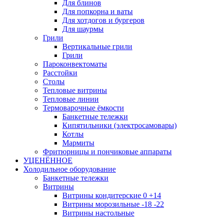
Для блинов
Для попкорна и ваты
Для хотдогов и бургеров
Для шаурмы
Грили
Вертикальные грили
Грили
Пароконвектоматы
Расстойки
Столы
Тепловые витрины
Тепловые линии
Термоварочные ёмкости
Банкетные тележки
Кипятильники (электросамовары)
Котлы
Мармиты
Фритюрницы и пончиковые аппараты
УЦЕНЁННОЕ
Холодильное оборудование
Банкетные тележки
Витрины
Витрины кондитерские 0 +14
Витрины морозильные -18 -22
Витрины настольные