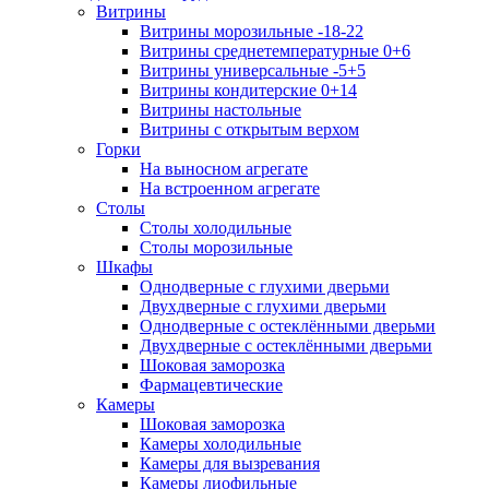
Витрины
Витрины морозильные -18-22
Витрины среднетемпературные 0+6
Витрины универсальные -5+5
Витрины кондитерские 0+14
Витрины настольные
Витрины с открытым верхом
Горки
На выносном агрегате
На встроенном агрегате
Столы
Столы холодильные
Столы морозильные
Шкафы
Однодверные с глухими дверьми
Двухдверные с глухими дверьми
Однодверные с остеклёнными дверьми
Двухдверные с остеклёнными дверьми
Шоковая заморозка
Фармацевтические
Камеры
Шоковая заморозка
Камеры холодильные
Камеры для вызревания
Камеры лиофильные