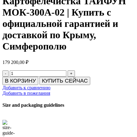
Картофелечистка ТАЙФУН
МОК-300А-02 | Купить с
официальной гарантией и
доставкой по Крыму,
Симферополю
179 200,00
₽
Количество
товара
В КОРЗИНУ
КУПИТЬ СЕЙЧАС
Картофелечистка
Добавить к сравнению
ТАЙФУН
Добавить в пожелания
МОК-300А-02
|
Size and packaging guidelines
Купить
с
официальной
гарантией
и
доставкой