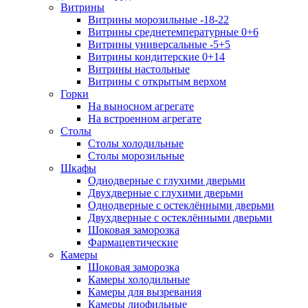
Витрины
Витрины морозильные -18-22
Витрины среднетемпературные 0+6
Витрины универсальные -5+5
Витрины кондитерские 0+14
Витрины настольные
Витрины с открытым верхом
Горки
На выносном агрегате
На встроенном агрегате
Столы
Столы холодильные
Столы морозильные
Шкафы
Однодверные с глухими дверьми
Двухдверные с глухими дверьми
Однодверные с остеклёнными дверьми
Двухдверные с остеклёнными дверьми
Шоковая заморозка
Фармацевтические
Камеры
Шоковая заморозка
Камеры холодильные
Камеры для вызревания
Камеры лиофильные