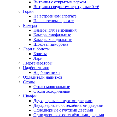
Витрины с открытым верхом
Витрины среднетемпературные 0 +6
Горки
На встроенном агрегате
На выносном агрегате
Камеры
Камеры для вызревания
Камеры лиофильные
Камеры холодильные
Шоковая заморозка
Лари и бонеты
Бонеты
Лари
Льдогенераторы
Надбонетники
Надбонетники
Охладители напитков
Столы
Столы морозильные
Столы холодильные
Шкафы
Двухдверные с глухими дверьми
Двухдверные с остеклёнными дверьми
Однодверные с глухими дверьми
Однодверные с остеклёнными дверьми