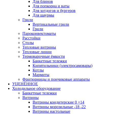
Для блинов
Для попкорна и ваты
Для хотдогов и бургеров
Для шаурмы
Грили
Вертикальные грили
Грили
Пароконвектоматы
Расстойки
Столы
Тепловые витрины
Тепловые линии
Термоварочные ёмкости
Банкетные тележки
Кипятильники (электросамовары)
Котлы
Мармиты
Фритюрницы и пончиковые аппараты
УЦЕНЁННОЕ
Холодильное оборудование
Банкетные тележки
Витрины
Витрины кондитерские 0 +14
Витрины морозильные -18 -22
Витрины настольные