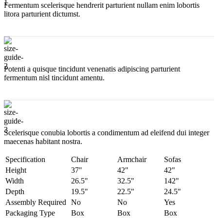
по
Fermentum scelerisque hendrerit parturient nullam enim lobortis
Крыму,
litora parturient dictumst.
Симферополю
Potenti a quisque tincidunt venenatis adipiscing parturient
fermentum nisl tincidunt
amentu
.
Scelerisque conubia lobortis a condimentum ad eleifend dui integer
maecenas habitant nostra.
Specification
Chair
Armchair
Sofas
Height
37"
42"
42"
Width
26.5"
32.5"
142"
Depth
19.5"
22.5"
24.5"
Assembly Required
No
No
Yes
Packaging Type
Box
Box
Box