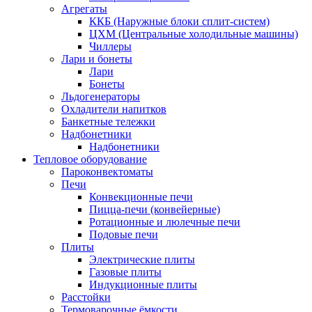
Агрегаты
ККБ (Наружные блоки сплит-систем)
ЦХМ (Центральные холодильные машины)
Чиллеры
Лари и бонеты
Лари
Бонеты
Льдогенераторы
Охладители напитков
Банкетные тележки
Надбонетники
Надбонетники
Тепловое оборудование
Пароконвектоматы
Печи
Конвекционные печи
Пицца-печи (конвейерные)
Ротационные и люлечные печи
Подовые печи
Плиты
Электрические плиты
Газовые плиты
Индукционные плиты
Расстойки
Термоварочные ёмкости