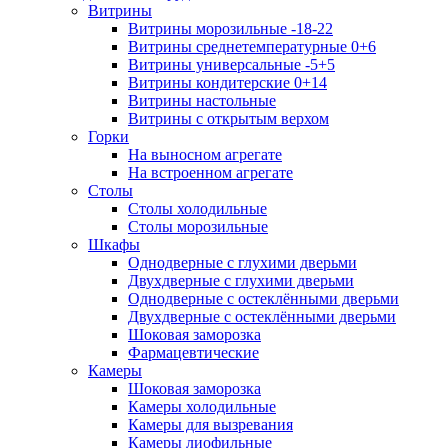
Витрины
Витрины морозильные -18-22
Витрины среднетемпературные 0+6
Витрины универсальные -5+5
Витрины кондитерские 0+14
Витрины настольные
Витрины с открытым верхом
Горки
На выносном агрегате
На встроенном агрегате
Столы
Столы холодильные
Столы морозильные
Шкафы
Однодверные с глухими дверьми
Двухдверные с глухими дверьми
Однодверные с остеклёнными дверьми
Двухдверные с остеклёнными дверьми
Шоковая заморозка
Фармацевтические
Камеры
Шоковая заморозка
Камеры холодильные
Камеры для вызревания
Камеры лиофильные