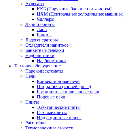
Агрегаты
ККБ (Наружные блоки сплит-систем)
ЦХМ (Центральные холодильные машины)
Чиллеры
Лари и бонеты
Лари
Бонеты
Льдогенераторы
Охладители напитков
Банкетные тележки
Надбонетники
Надбонетники
Тепловое оборудование
Пароконвектоматы
Печи
Конвекционные печи
Пицца-печи (конвейерные)
Ротационные и люлечные печи
Подовые печи
Плиты
Электрические плиты
Газовые плиты
Индукционные плиты
Расстойки
Термоварочные ёмкости