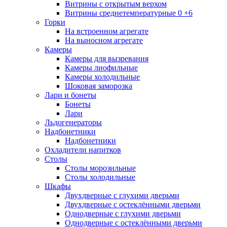
Витрины с открытым верхом
Витрины среднетемпературные 0 +6
Горки
На встроенном агрегате
На выносном агрегате
Камеры
Камеры для вызревания
Камеры лиофильные
Камеры холодильные
Шоковая заморозка
Лари и бонеты
Бонеты
Лари
Льдогенераторы
Надбонетники
Надбонетники
Охладители напитков
Столы
Столы морозильные
Столы холодильные
Шкафы
Двухдверные с глухими дверьми
Двухдверные с остеклёнными дверьми
Однодверные с глухими дверьми
Однодверные с остеклёнными дверьми