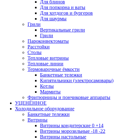
Для блинов
Для попкорна и ваты
Для хотдогов и бургеров
Для шаурмы
Грили
Вертикальные грили
Грили
Пароконвектоматы
Расстойки
Столы
Тепловые витрины
Тепловые линии
Термоварочные ёмкости
Банкетные тележки
Кипятильники (электросамовары)
Котлы
Мармиты
Фритюрницы и пончиковые аппараты
УЦЕНЁННОЕ
Холодильное оборудование
Банкетные тележки
Витрины
Витрины кондитерские 0 +14
Витрины морозильные -18 -22
Витрины настольные