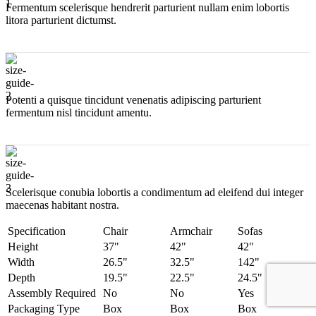
и
Fermentum scelerisque hendrerit parturient nullam enim lobortis
быстрой
litora parturient dictumst.
доставкой
по
Крыму,
Симферополю
Potenti a quisque tincidunt venenatis adipiscing parturient
fermentum nisl tincidunt
amentu
.
Scelerisque conubia lobortis a condimentum ad eleifend dui integer
maecenas habitant nostra.
Specification
Chair
Armchair
Sofas
Height
37"
42"
42"
Width
26.5"
32.5"
142"
Depth
19.5"
22.5"
24.5"
Assembly Required
No
No
Yes
Packaging Type
Box
Box
Box