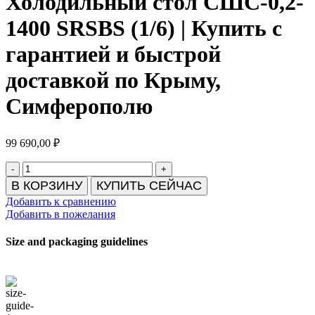
Холодильный стол СШС-0,2-
1400 SRSBS (1/6) | Купить с
гарантией и быстрой
доставкой по Крыму,
Симферополю
99 690,00
₽
Количество
товара
В КОРЗИНУ
КУПИТЬ СЕЙЧАС
Холодильный
Добавить к сравнению
стол
Добавить в пожелания
СШС-0,2-
1400
Size and packaging guidelines
SRSBS
(1/6)
|
Купить
с
гарантией