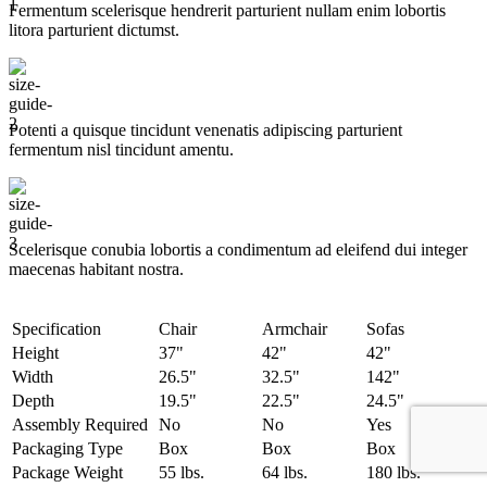
Fermentum scelerisque hendrerit parturient nullam enim lobortis
litora parturient dictumst.
Potenti a quisque tincidunt venenatis adipiscing parturient
fermentum nisl tincidunt
amentu
.
Scelerisque conubia lobortis a condimentum ad eleifend dui integer
maecenas habitant nostra.
Specification
Chair
Armchair
Sofas
Height
37"
42"
42"
Width
26.5"
32.5"
142"
Depth
19.5"
22.5"
24.5"
Assembly Required
No
No
Yes
Packaging Type
Box
Box
Box
Package Weight
55 lbs.
64 lbs.
180 lbs.