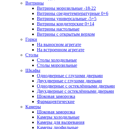
Витрины
Витрины морозильные -18-22
Витрины среднетемпературные 0+6
Витрины универсальные -5+5
Витрины кондитерские 0+14
Витрины настольные
Витрины с открытым верхом
Горки
На выносном агрегате
На встроенном агрегате
Столы
Столы холодильные
Столы морозильные
Шкафы
Однодверные с глухими дверьми
Двухдверные с глухими дверьми
Однодверные с остеклёнными дверьми
Двухдверные с остеклёнными дверьми
Шоковая заморозка
Фармацевтические
Камеры
Шоковая заморозка
Камеры холодильные
Камеры для вызревания
Камеры лиофильные