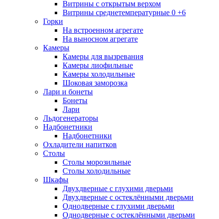
Витрины с открытым верхом
Витрины среднетемпературные 0 +6
Горки
На встроенном агрегате
На выносном агрегате
Камеры
Камеры для вызревания
Камеры лиофильные
Камеры холодильные
Шоковая заморозка
Лари и бонеты
Бонеты
Лари
Льдогенераторы
Надбонетники
Надбонетники
Охладители напитков
Столы
Столы морозильные
Столы холодильные
Шкафы
Двухдверные с глухими дверьми
Двухдверные с остеклёнными дверьми
Однодверные с глухими дверьми
Однодверные с остеклёнными дверьми