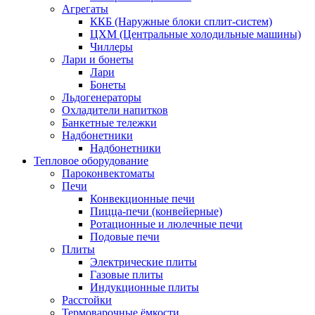
Агрегаты
ККБ (Наружные блоки сплит-систем)
ЦХМ (Центральные холодильные машины)
Чиллеры
Лари и бонеты
Лари
Бонеты
Льдогенераторы
Охладители напитков
Банкетные тележки
Надбонетники
Надбонетники
Тепловое оборудование
Пароконвектоматы
Печи
Конвекционные печи
Пицца-печи (конвейерные)
Ротационные и люлечные печи
Подовые печи
Плиты
Электрические плиты
Газовые плиты
Индукционные плиты
Расстойки
Термоварочные ёмкости