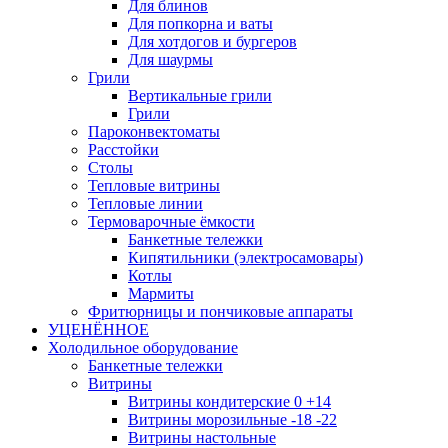
Для блинов
Для попкорна и ваты
Для хотдогов и бургеров
Для шаурмы
Грили
Вертикальные грили
Грили
Пароконвектоматы
Расстойки
Столы
Тепловые витрины
Тепловые линии
Термоварочные ёмкости
Банкетные тележки
Кипятильники (электросамовары)
Котлы
Мармиты
Фритюрницы и пончиковые аппараты
УЦЕНЁННОЕ
Холодильное оборудование
Банкетные тележки
Витрины
Витрины кондитерские 0 +14
Витрины морозильные -18 -22
Витрины настольные