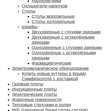
Надбонетники
Охладители напитков
Столы
Столы морозильные
Столы холодильные
Шкафы
Двухдверные с глухими дверьми
Двухдверные с остеклёнными
дверьми
Однодверные с глухими дверьми
Однодверные с остеклёнными
дверьми
Фармацевтические
Электромеханическое оборудование
Купить новые куттеры в Крыму,
Симферополе с доставкой
Газовые плиты
Индукционные плиты
Электрические плиты
Жарочные поверхности
Тепловые стеллажи и полки
ККБ (Наружные блоки сплит-систем)