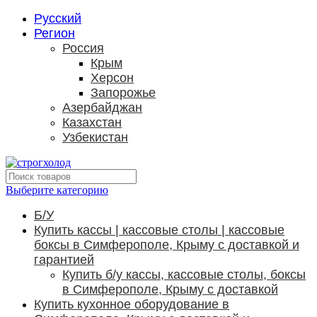
Русский
Регион
Россия
Крым
Херсон
Запорожье
Азербайджан
Казахстан
Узбекистан
Выберите категорию
Б/У
Купить кассы | кассовые столы | кассовые
боксы в Симферополе, Крыму с доставкой и
гарантией
Купить б/у кассы, кассовые столы, боксы
в Симферополе, Крыму с доставкой
Купить кухонное оборудование в