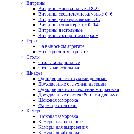
Витрины
Витрины морозильные -18-22
Витрины среднетемпературные 0+6
Витрины универсальные -5+5
Витрины кондитерские 0+14
Витрины настольные
Витрины с открытым верхом
Горки
На выносном агрегате
На встроенном агрегате
Столы
Столы холодильные
Столы морозильные
Шкафы
Однодверные с глухими дверьми
Двухдверные с глухими дверьми
Однодверные с остеклёнными дверьми
Двухдверные с остеклёнными дверьми
Шоковая заморозка
Фармацевтические
Камеры
Шоковая заморозка
Камеры холодильные
Камеры для вызревания
Камеры лиофильные