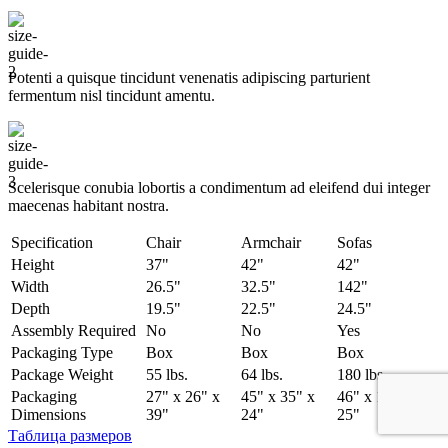
Potenti a quisque tincidunt venenatis adipiscing parturient
fermentum nisl tincidunt
amentu
.
Scelerisque conubia lobortis a condimentum ad eleifend dui integer
maecenas habitant nostra.
Specification
Chair
Armchair
Sofas
Height
37"
42"
42"
Width
26.5"
32.5"
142"
Depth
19.5"
22.5"
24.5"
Assembly Required
No
No
Yes
Packaging Type
Box
Box
Box
Package Weight
55 lbs.
64 lbs.
180 lbs.
Packaging
27" x 26" x
45" x 35" x
46" x 142" x
Dimensions
39"
24"
25"
Таблица размеров