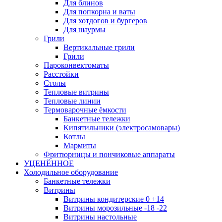
Для блинов
Для попкорна и ваты
Для хотдогов и бургеров
Для шаурмы
Грили
Вертикальные грили
Грили
Пароконвектоматы
Расстойки
Столы
Тепловые витрины
Тепловые линии
Термоварочные ёмкости
Банкетные тележки
Кипятильники (электросамовары)
Котлы
Мармиты
Фритюрницы и пончиковые аппараты
УЦЕНЁННОЕ
Холодильное оборудование
Банкетные тележки
Витрины
Витрины кондитерские 0 +14
Витрины морозильные -18 -22
Витрины настольные