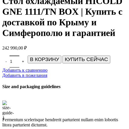
Стол охлаждаемый HICOLD
GNE 1111/TN BOX | Купить с
доставкой по Крыму и
Симферополю и гарантией
242 990,00
₽
Количество товара Стол охлаждаемый HICOLD GNE 1111/TN BO
В КОРЗИНУ
КУПИТЬ СЕЙЧАС
Добавить к сравнению
Добавить в пожелания
Size and packaging guidelines
Fermentum scelerisque hendrerit parturient nullam enim lobortis
litora parturient dictumst.