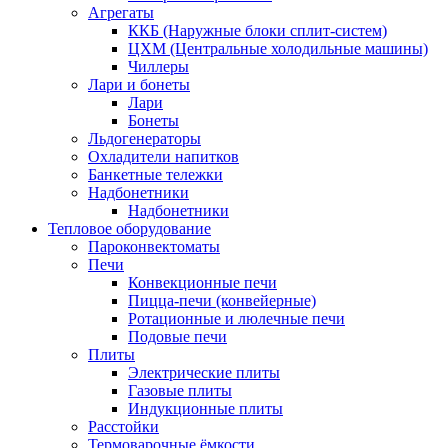
Агрегаты
ККБ (Наружные блоки сплит-систем)
ЦХМ (Центральные холодильные машины)
Чиллеры
Лари и бонеты
Лари
Бонеты
Льдогенераторы
Охладители напитков
Банкетные тележки
Надбонетники
Надбонетники
Тепловое оборудование
Пароконвектоматы
Печи
Конвекционные печи
Пицца-печи (конвейерные)
Ротационные и люлечные печи
Подовые печи
Плиты
Электрические плиты
Газовые плиты
Индукционные плиты
Расстойки
Термоварочные ёмкости