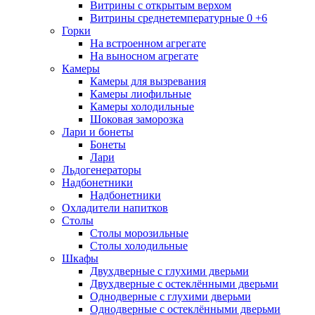
Витрины с открытым верхом
Витрины среднетемпературные 0 +6
Горки
На встроенном агрегате
На выносном агрегате
Камеры
Камеры для вызревания
Камеры лиофильные
Камеры холодильные
Шоковая заморозка
Лари и бонеты
Бонеты
Лари
Льдогенераторы
Надбонетники
Надбонетники
Охладители напитков
Столы
Столы морозильные
Столы холодильные
Шкафы
Двухдверные с глухими дверьми
Двухдверные с остеклёнными дверьми
Однодверные с глухими дверьми
Однодверные с остеклёнными дверьми