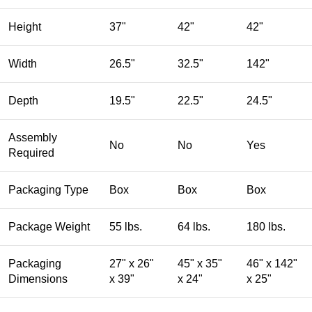
Height
37"
42"
42"
Width
26.5"
32.5"
142"
Depth
19.5"
22.5"
24.5"
Assembly
No
No
Yes
Required
Packaging Type
Box
Box
Box
Package Weight
55 lbs.
64 lbs.
180 lbs.
Packaging
27" x 26"
45" x 35"
46" x 142"
Dimensions
x 39"
x 24"
x 25"