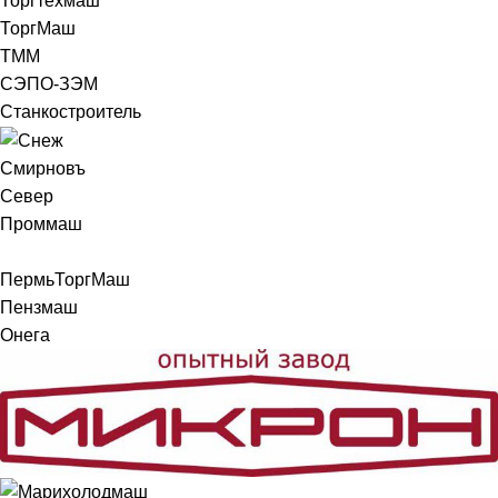
Торгтехмаш
ТоргМаш
ТММ
СЭПО-ЗЭМ
Станкостроитель
Смирновъ
Север
Проммаш
ПермьТоргМаш
Пензмаш
Онега