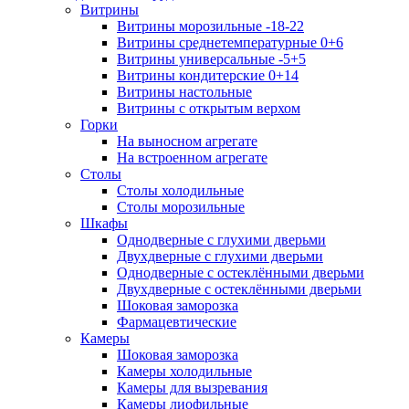
Витрины
Витрины морозильные -18-22
Витрины среднетемпературные 0+6
Витрины универсальные -5+5
Витрины кондитерские 0+14
Витрины настольные
Витрины с открытым верхом
Горки
На выносном агрегате
На встроенном агрегате
Столы
Столы холодильные
Столы морозильные
Шкафы
Однодверные с глухими дверьми
Двухдверные с глухими дверьми
Однодверные с остеклёнными дверьми
Двухдверные с остеклёнными дверьми
Шоковая заморозка
Фармацевтические
Камеры
Шоковая заморозка
Камеры холодильные
Камеры для вызревания
Камеры лиофильные