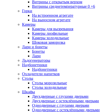
Витрины с открытым верхом
Витрины среднетемпературные 0 +6
Горки
На встроенном агрегате
На выносном агрегате
Камеры
Камеры для вызревания
Камеры лиофильные
Камеры холодильные
Шоковая заморозка
Лари и бонеты
Бонеты
Лари
Льдогенераторы
Надбонетники
Надбонетники
Охладители напитков
Столы
Столы морозильные
Столы холодильные
Шкафы
Двухдверные с глухими дверьми
Двухдверные с остеклёнными дверьми
Однодверные с глухими дверьми
Однодверные с остеклёнными дверьми