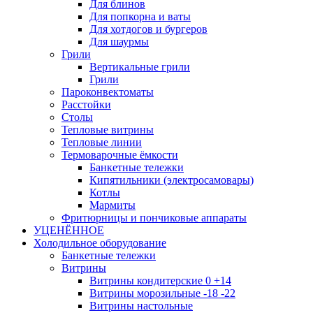
Для блинов
Для попкорна и ваты
Для хотдогов и бургеров
Для шаурмы
Грили
Вертикальные грили
Грили
Пароконвектоматы
Расстойки
Столы
Тепловые витрины
Тепловые линии
Термоварочные ёмкости
Банкетные тележки
Кипятильники (электросамовары)
Котлы
Мармиты
Фритюрницы и пончиковые аппараты
УЦЕНЁННОЕ
Холодильное оборудование
Банкетные тележки
Витрины
Витрины кондитерские 0 +14
Витрины морозильные -18 -22
Витрины настольные