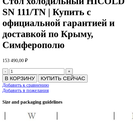
Стол холодильный HICOLD
SN 111/TN | Купить с
официальной гарантией и
доставкой по Крыму,
Симферополю
153 490,00
₽
Количество
товара
В КОРЗИНУ
КУПИТЬ СЕЙЧАС
Стол
Добавить к сравнению
холодильный
Добавить в пожелания
HICOLD
SN
Size and packaging guidelines
111/TN
|
Купить
с
официальной
гарантией