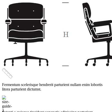
и
доставкой
по
Крыму,
Симферополю
Fermentum scelerisque hendrerit parturient nullam enim lobortis
litora parturient dictumst.