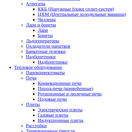
Агрегаты
ККБ (Наружные блоки сплит-систем)
ЦХМ (Центральные холодильные машины)
Чиллеры
Лари и бонеты
Лари
Бонеты
Льдогенераторы
Охладители напитков
Банкетные тележки
Надбонетники
Надбонетники
Тепловое оборудование
Пароконвектоматы
Печи
Конвекционные печи
Пицца-печи (конвейерные)
Ротационные и люлечные печи
Подовые печи
Плиты
Электрические плиты
Газовые плиты
Индукционные плиты
Расстойки
Термоварочные ёмкости