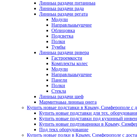
Линиыа раздачи питаниыа
Линиыа раздачи рада
Линиыа раздачи регата
Модули
Направлыаыушчие
Облицовка
Подсветка
Полки
Тумбы
Линиыа раздачи ривера
Гастроемкости
Комплекты колес
Модули
Направлыаыушчие
Панели
Полки
Стекла
Линиыа раздачи шеф
Мармитнаыа линиыа онега
Купить новые подставки в Крыму, Симферополе с д
Купить новые подставки для тех. оборудован
Купить новые подставки под кухонный инвен
Купить новые подтоварники в Крыму, Симфер
Под текх оборудование
Купить новые полки в Крыму, Симферополе с дост