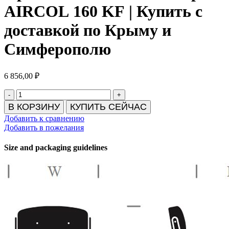
AIRCOL 160 KF | Купить с
доставкой по Крыму и
Симферополю
6 856,00
₽
Количество
товара
В КОРЗИНУ
КУПИТЬ СЕЙЧАС
Прямоточный
Добавить к сравнению
вентилятор
Добавить в пожелания
AIRCOL
160
Size and packaging guidelines
KF
|
Купить
с
доставкой
по
Крыму
и
Симферополю