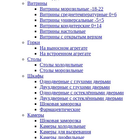
Витрины
Витрины морозильные -18-22
Витрины среднетемпературные 0+6
Витрины универсальные -5+5
Витрины кондитерские 0+14
Витрины настольные
Витрины с открытым верхом
Горки
На выносном агрегате
На встроенном агрегате
Столы
Столы холодильные
Столы морозильные
Шкафы
Однодверные с глухими дверьми
Двухдверные с глухими дверьми
Однодверные с остеклёнными дверьми
Двухдверные с остеклёнными дверьми
Шоковая заморозка
Фармацевтические
Камеры
Шоковая заморозка
Камеры холодильные
Камеры для вызревания
Камеры лиофильные