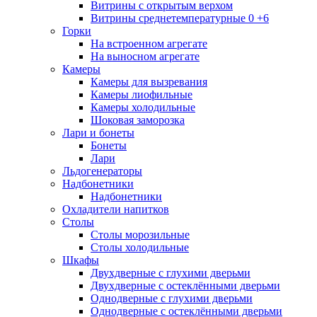
Витрины с открытым верхом
Витрины среднетемпературные 0 +6
Горки
На встроенном агрегате
На выносном агрегате
Камеры
Камеры для вызревания
Камеры лиофильные
Камеры холодильные
Шоковая заморозка
Лари и бонеты
Бонеты
Лари
Льдогенераторы
Надбонетники
Надбонетники
Охладители напитков
Столы
Столы морозильные
Столы холодильные
Шкафы
Двухдверные с глухими дверьми
Двухдверные с остеклёнными дверьми
Однодверные с глухими дверьми
Однодверные с остеклёнными дверьми