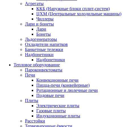
Агрегаты
ККБ (Наружные блоки сплит-систем)
ЦХМ (Центральные холодильные машины)
Чиллеры
Лари и бонеты
Лари
Бонеты
Льдогенераторы
Охладители напитков
Банкетные тележки
Надбонетники
Надбонетники
Тепловое оборудование
Пароконвектоматы
Печи
Конвекционные печи
Пицца-печи (конвейерные)
Ротационные и люлечные печи
Подовые печи
Плиты
Электрические плиты
Газовые плиты
Индукционные плиты
Расстойки
Термоварочные ёмкости