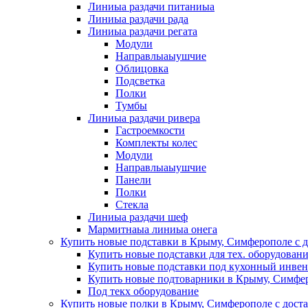
Линиыа раздачи питаниыа
Линиыа раздачи рада
Линиыа раздачи регата
Модули
Направлыаыушчие
Облицовка
Подсветка
Полки
Тумбы
Линиыа раздачи ривера
Гастроемкости
Комплекты колес
Модули
Направлыаыушчие
Панели
Полки
Стекла
Линиыа раздачи шеф
Мармитнаыа линиыа онега
Купить новые подставки в Крыму, Симферополе с д
Купить новые подставки для тех. оборудован
Купить новые подставки под кухонный инвен
Купить новые подтоварники в Крыму, Симфер
Под текх оборудование
Купить новые полки в Крыму, Симферополе с дост