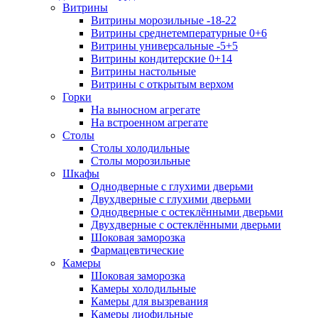
Витрины
Витрины морозильные -18-22
Витрины среднетемпературные 0+6
Витрины универсальные -5+5
Витрины кондитерские 0+14
Витрины настольные
Витрины с открытым верхом
Горки
На выносном агрегате
На встроенном агрегате
Столы
Столы холодильные
Столы морозильные
Шкафы
Однодверные с глухими дверьми
Двухдверные с глухими дверьми
Однодверные с остеклёнными дверьми
Двухдверные с остеклёнными дверьми
Шоковая заморозка
Фармацевтические
Камеры
Шоковая заморозка
Камеры холодильные
Камеры для вызревания
Камеры лиофильные