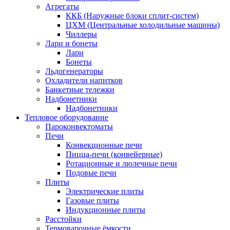
Агрегаты
ККБ (Наружные блоки сплит-систем)
ЦХМ (Центральные холодильные машины)
Чиллеры
Лари и бонеты
Лари
Бонеты
Льдогенераторы
Охладители напитков
Банкетные тележки
Надбонетники
Надбонетники
Тепловое оборудование
Пароконвектоматы
Печи
Конвекционные печи
Пицца-печи (конвейерные)
Ротационные и люлечные печи
Подовые печи
Плиты
Электрические плиты
Газовые плиты
Индукционные плиты
Расстойки
Термоварочные ёмкости