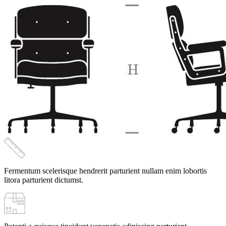
гарантией
и
доставкой
по
Крыму
и
Симферополю
Fermentum scelerisque hendrerit parturient nullam enim lobortis
litora parturient dictumst.