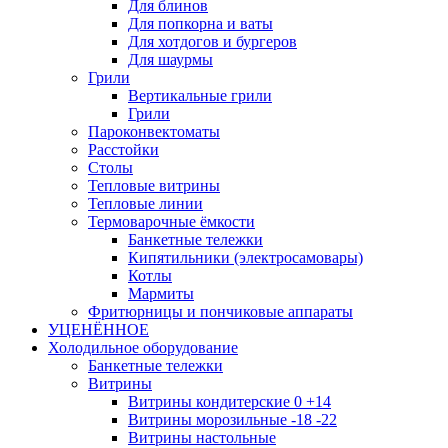
Для блинов
Для попкорна и ваты
Для хотдогов и бургеров
Для шаурмы
Грили
Вертикальные грили
Грили
Пароконвектоматы
Расстойки
Столы
Тепловые витрины
Тепловые линии
Термоварочные ёмкости
Банкетные тележки
Кипятильники (электросамовары)
Котлы
Мармиты
Фритюрницы и пончиковые аппараты
УЦЕНЁННОЕ
Холодильное оборудование
Банкетные тележки
Витрины
Витрины кондитерские 0 +14
Витрины морозильные -18 -22
Витрины настольные