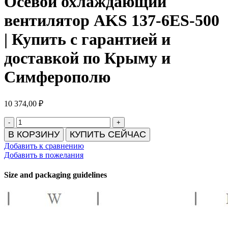
Осевой охлаждающий
вентилятор AKS 137-6ES-500
| Купить с гарантией и
доставкой по Крыму и
Симферополю
10 374,00
₽
Количество
товара
В КОРЗИНУ
КУПИТЬ СЕЙЧАС
Осевой
Добавить к сравнению
охлаждающий
Добавить в пожелания
вентилятор
AKS
Size and packaging guidelines
137-
6ES-
500
|
Купить
с