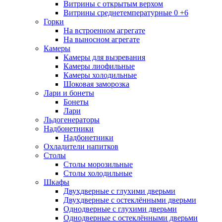
Витрины с открытым верхом
Витрины среднетемпературные 0 +6
Горки
На встроенном агрегате
На выносном агрегате
Камеры
Камеры для вызревания
Камеры лиофильные
Камеры холодильные
Шоковая заморозка
Лари и бонеты
Бонеты
Лари
Льдогенераторы
Надбонетники
Надбонетники
Охладители напитков
Столы
Столы морозильные
Столы холодильные
Шкафы
Двухдверные с глухими дверьми
Двухдверные с остеклёнными дверьми
Однодверные с глухими дверьми
Однодверные с остеклёнными дверьми