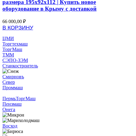
размера 195x92x112 | Купить новое
оборудование в Крыму с доставкой
66 000,00
₽
В КОРЗИНУ
ЦМИ
Торгтехмаш
ТоргМаш
ТММ
СЭПО-ЗЭМ
Станкостроитель
Смирновъ
Север
Проммаш
ПермьТоргМаш
Пензмаш
Онега
Восход