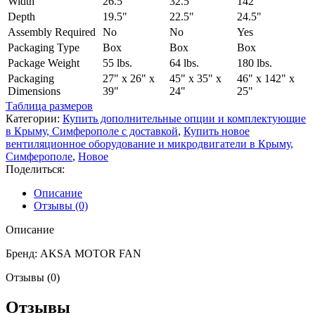
Width
26.5"
32.5"
142"
Depth
19.5"
22.5"
24.5"
Assembly Required
No
No
Yes
Packaging Type
Box
Box
Box
Package Weight
55 lbs.
64 lbs.
180 lbs.
Packaging
27" x 26" x
45" x 35" x
46" x 142" x
Dimensions
39"
24"
25"
Таблица размеров
Категории:
Купить дополнительные опции и комплектующие
в Крыму, Симферополе с доставкой
,
Купить новое
вентиляционное оборудование и микродвигатели в Крыму,
Симферополе
,
Новое
Поделиться:
Описание
Отзывы (0)
Описание
Бренд: AKSA MOTOR FAN
Отзывы (0)
Отзывы