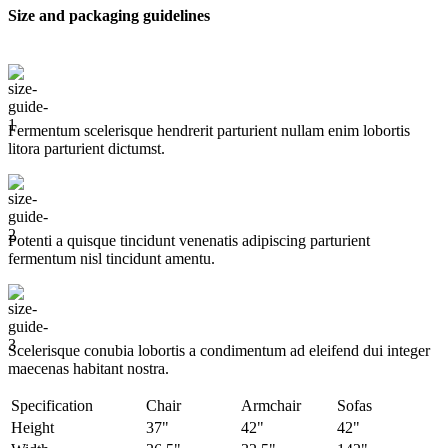
Size and packaging guidelines
мм.
|
Купить
с
доставкой
по
Крыму
Fermentum scelerisque hendrerit parturient nullam enim lobortis
и
litora parturient dictumst.
Симферополю
Potenti a quisque tincidunt venenatis adipiscing parturient
fermentum nisl tincidunt
amentu
.
Scelerisque conubia lobortis a condimentum ad eleifend dui integer
maecenas habitant nostra.
Specification
Chair
Armchair
Sofas
Height
37"
42"
42"