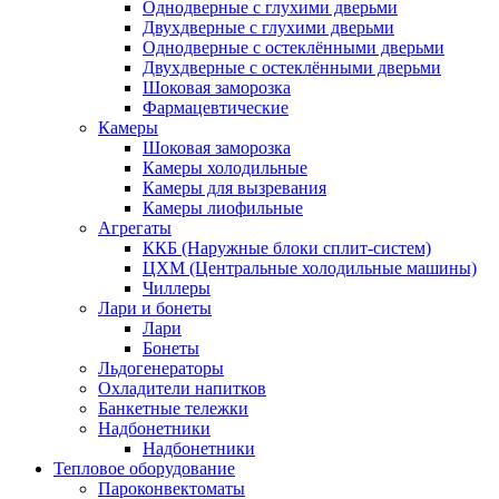
Однодверные с глухими дверьми
Двухдверные с глухими дверьми
Однодверные с остеклёнными дверьми
Двухдверные с остеклёнными дверьми
Шоковая заморозка
Фармацевтические
Камеры
Шоковая заморозка
Камеры холодильные
Камеры для вызревания
Камеры лиофильные
Агрегаты
ККБ (Наружные блоки сплит-систем)
ЦХМ (Центральные холодильные машины)
Чиллеры
Лари и бонеты
Лари
Бонеты
Льдогенераторы
Охладители напитков
Банкетные тележки
Надбонетники
Надбонетники
Тепловое оборудование
Пароконвектоматы