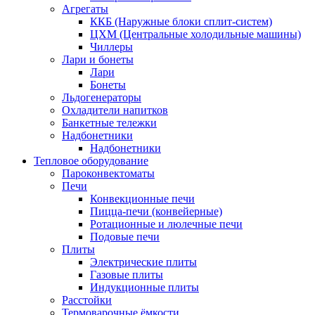
Агрегаты
ККБ (Наружные блоки сплит-систем)
ЦХМ (Центральные холодильные машины)
Чиллеры
Лари и бонеты
Лари
Бонеты
Льдогенераторы
Охладители напитков
Банкетные тележки
Надбонетники
Надбонетники
Тепловое оборудование
Пароконвектоматы
Печи
Конвекционные печи
Пицца-печи (конвейерные)
Ротационные и люлечные печи
Подовые печи
Плиты
Электрические плиты
Газовые плиты
Индукционные плиты
Расстойки
Термоварочные ёмкости