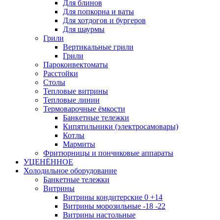
Для блинов
Для попкорна и ваты
Для хотдогов и бургеров
Для шаурмы
Грили
Вертикальные грили
Грили
Пароконвектоматы
Расстойки
Столы
Тепловые витрины
Тепловые линии
Термоварочные ёмкости
Банкетные тележки
Кипятильники (электросамовары)
Котлы
Мармиты
Фритюрницы и пончиковые аппараты
УЦЕНЁННОЕ
Холодильное оборудование
Банкетные тележки
Витрины
Витрины кондитерские 0 +14
Витрины морозильные -18 -22
Витрины настольные