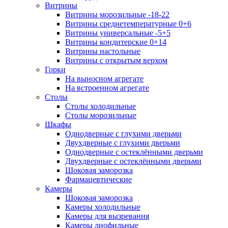
Витрины
Витрины морозильные -18-22
Витрины среднетемпературные 0+6
Витрины универсальные -5+5
Витрины кондитерские 0+14
Витрины настольные
Витрины с открытым верхом
Горки
На выносном агрегате
На встроенном агрегате
Столы
Столы холодильные
Столы морозильные
Шкафы
Однодверные с глухими дверьми
Двухдверные с глухими дверьми
Однодверные с остеклёнными дверьми
Двухдверные с остеклёнными дверьми
Шоковая заморозка
Фармацевтические
Камеры
Шоковая заморозка
Камеры холодильные
Камеры для вызревания
Камеры лиофильные