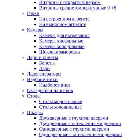
Витрины с открытым верхом
Витрины среднетемпературные 0 +6
Горки
На встроенном агрегате
На выносном агрегате
Камеры
Камеры для вызревания
Камеры лиофильные
Камеры холодильные
Шоковая заморозка
Лари и бонеты
Бонеты
Лари
Льдогенераторы
Надбонетники
Надбонетники
Охладители напитков
Столы
Столы морозильные
Столы холодильные
Шкафы
Двухдверные с глухими дверьми
Двухдверные с остеклёнными дверьми
Однодверные с глухими дверьми
Однодверные с остеклёнными дверьми