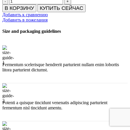
Количество
товара
В КОРЗИНУ
КУПИТЬ СЕЙЧАС
Кондитерский
Добавить к сравнению
шкаф
Добавить в пожелания
Carboma
Latium
Size and packaging guidelines
D4
(R120C
бежево-
коричневый,
стандартные
цвета)
|
Fermentum scelerisque hendrerit parturient nullam enim lobortis
Купить
litora parturient dictumst.
с
гарантией
качества
и
доставкой
по
Potenti a quisque tincidunt venenatis adipiscing parturient
Крыму
fermentum nisl tincidunt
amentu
.
и
Симферополю