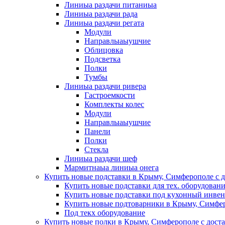
Линиыа раздачи питаниыа
Линиыа раздачи рада
Линиыа раздачи регата
Модули
Направлыаыушчие
Облицовка
Подсветка
Полки
Тумбы
Линиыа раздачи ривера
Гастроемкости
Комплекты колес
Модули
Направлыаыушчие
Панели
Полки
Стекла
Линиыа раздачи шеф
Мармитнаыа линиыа онега
Купить новые подставки в Крыму, Симферополе с д
Купить новые подставки для тех. оборудован
Купить новые подставки под кухонный инвен
Купить новые подтоварники в Крыму, Симфер
Под текх оборудование
Купить новые полки в Крыму, Симферополе с дост